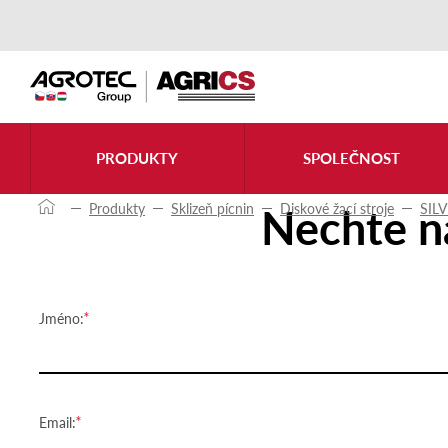
Kontaktujte nás
PRODUKTY
SPOLEČNOST
Nechte n
Produkty
Sklizeň pícnin
Diskové žací stroje
SIL
Jméno:
Email: