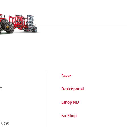
Bazar
dy
Dealer portál
Eshop ND
FanShop
EHNOS