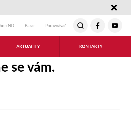
Close
shop ND
Bazar
Porovnávač
AKTUALITY
KONTAKTY
e se vám.