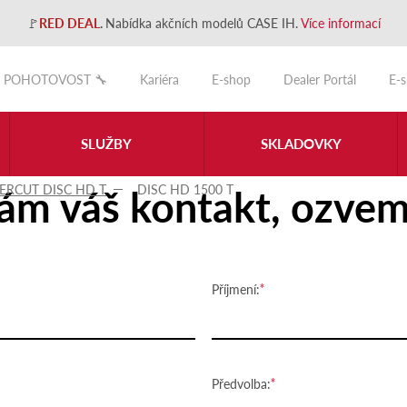
🚩
RED DEAL
.
Nabídka akčních modelů CASE IH.
Více informací
POHOTOVOST 🔧
Kariéra
E-shop
Dealer Portál
E-
SLUŽBY
SKLADOVKY
ám váš kontakt, ozvem
VERCUT DISC HD T
DISC HD 1500 T
Příjmení:
Předvolba: