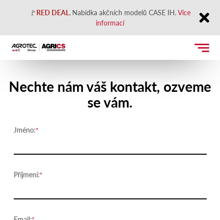
🚩
RED DEAL
.
Nabídka akčních modelů CASE IH.
Více
informací
Close
Kontaktujte nás
Nechte nám váš kontakt, ozveme
se vám.
Jméno:
Příjmení:
Email: