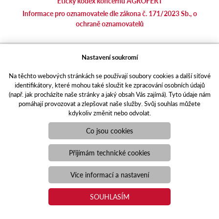
Etický kodex koncernu AGROFERT
Informace pro oznamovatele dle zákona č. 171/2023 Sb., o
ochraně oznamovatelů
agrotec.cz
Nastavení soukromí
agrics.sk
Na těchto webových stránkách se používají soubory cookies a další síťové
portal.caseklub.cz
identifikátory, které mohou také sloužit ke zpracování osobních údajů
shop.agrics
.cz
(např. jak procházíte naše stránky a jaký obsah Vás zajímá). Tyto údaje nám
traktorbazar.cz
pomáhají provozovat a zlepšovat naše služby. Svůj souhlas můžete
kdykoliv změnit nebo odvolat.
eshop.agrics.cz/cs
a-finance.cz
Co jsou cookies
Responzivní web
Puxdesign | agrics.cz © 2021
Přijímám technické cookies
Toto jsou internetové stránky společnosti AGRI CS a. s., se sídlem
v Hustopečích, Hybešova 14, PSČ 69301, IČO 26243334,
Více informací a nastavení
zapsané v OR vedeném Krajským soudem v Brně, oddíl B, vložka
3582. Společnost AGRI CS a.s. je členem koncernu AGROFERT
SOUHLASÍM
řízeného společností AGROFERT, a.s., IČO 26185610, se sídlem
na adrese Pyšelská 2327/2, Chodov, 149 00 Praha 4.