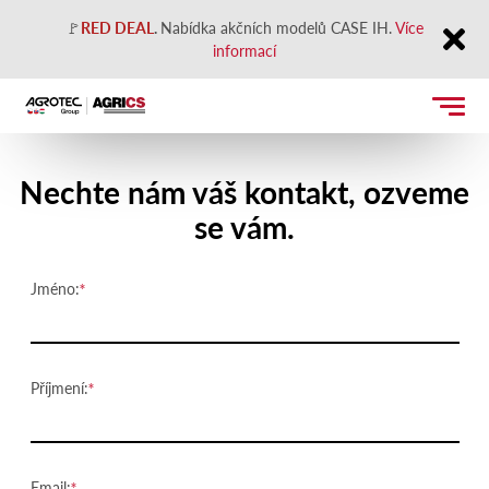
🚩
RED DEAL
.
Nabídka akčních modelů CASE IH.
Více
informací
Close
Kontaktujte nás
Nechte nám váš kontakt, ozveme
se vám.
Jméno:
Příjmení:
Email: