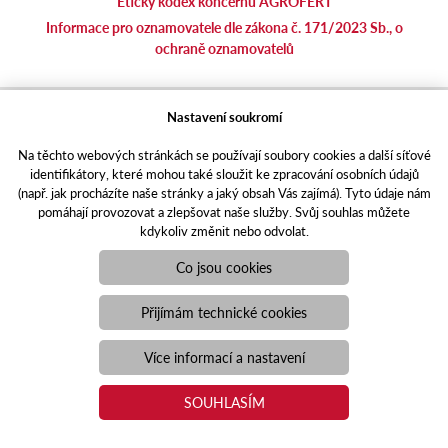
Etický kodex koncernu AGROFERT
Informace pro oznamovatele dle zákona č. 171/2023 Sb., o
ochraně oznamovatelů
agrotec.cz
Nastavení soukromí
agrics.sk
Na těchto webových stránkách se používají soubory cookies a další síťové
portal.caseklub.cz
identifikátory, které mohou také sloužit ke zpracování osobních údajů
shop.agrics
.cz
(např. jak procházíte naše stránky a jaký obsah Vás zajímá). Tyto údaje nám
traktorbazar.cz
pomáhají provozovat a zlepšovat naše služby. Svůj souhlas můžete
kdykoliv změnit nebo odvolat.
eshop.agrics.cz/cs
a-finance.cz
Co jsou cookies
Responzivní web
Puxdesign | agrics.cz © 2021
Přijímám technické cookies
Toto jsou internetové stránky společnosti AGRI CS a. s., se sídlem
v Hustopečích, Hybešova 14, PSČ 69301, IČO 26243334,
Více informací a nastavení
zapsané v OR vedeném Krajským soudem v Brně, oddíl B, vložka
3582. Společnost AGRI CS a.s. je členem koncernu AGROFERT
SOUHLASÍM
řízeného společností AGROFERT, a.s., IČO 26185610, se sídlem
na adrese Pyšelská 2327/2, Chodov, 149 00 Praha 4.