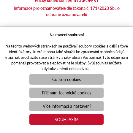
Etický kodex koncernu AGROFERT
Informace pro oznamovatele dle zákona č. 171/2023 Sb., o
ochraně oznamovatelů
agrotec.cz
Nastavení soukromí
agrics.sk
Na těchto webových stránkách se používají soubory cookies a další síťové
portal.caseklub.cz
identifikátory, které mohou také sloužit ke zpracování osobních údajů
shop.agrics
.cz
(např. jak procházíte naše stránky a jaký obsah Vás zajímá). Tyto údaje nám
traktorbazar.cz
pomáhají provozovat a zlepšovat naše služby. Svůj souhlas můžete
kdykoliv změnit nebo odvolat.
eshop.agrics.cz/cs
a-finance.cz
Co jsou cookies
Responzivní web
Puxdesign | agrics.cz © 2021
Přijímám technické cookies
Toto jsou internetové stránky společnosti AGRI CS a. s., se sídlem
v Hustopečích, Hybešova 14, PSČ 69301, IČO 26243334,
Více informací a nastavení
zapsané v OR vedeném Krajským soudem v Brně, oddíl B, vložka
3582. Společnost AGRI CS a.s. je členem koncernu AGROFERT
SOUHLASÍM
řízeného společností AGROFERT, a.s., IČO 26185610, se sídlem
na adrese Pyšelská 2327/2, Chodov, 149 00 Praha 4.