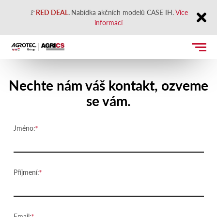
🚩
RED DEAL
.
Nabídka akčních modelů CASE IH.
Více
informací
Close
Kontaktujte nás
Nechte nám váš kontakt, ozveme
se vám.
Jméno:
Příjmení:
Email: