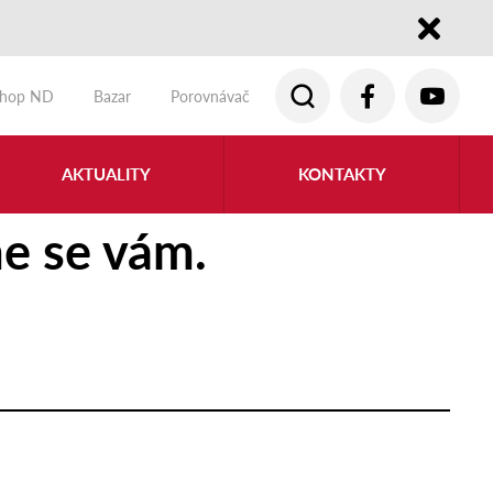
Close
shop ND
Bazar
Porovnávač
AKTUALITY
KONTAKTY
e se vám.