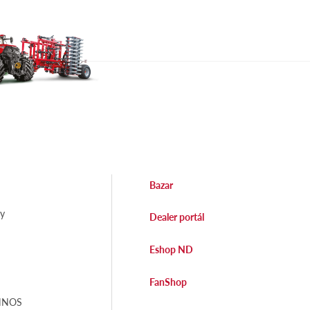
Bazar
dy
Dealer portál
Eshop ND
FanShop
EHNOS