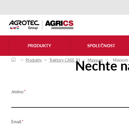
Kontaktujte nás
PRODUKTY
SPOLEČNOST
Nechte n
Produkty
Traktory CASE IH
Maxxum
Maxxum 
Jméno:
Email: