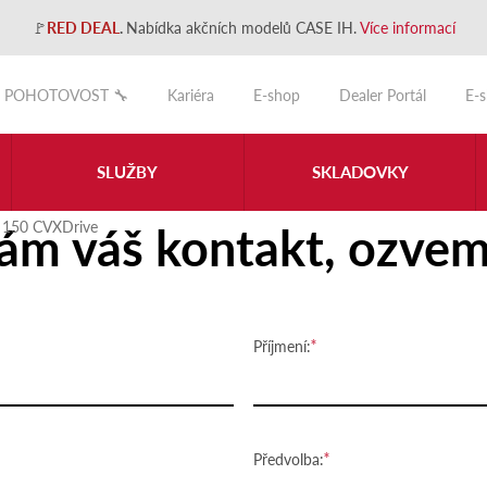
🚩
RED DEAL
.
Nabídka akčních modelů CASE IH.
Více informací
POHOTOVOST 🔧
Kariéra
E-shop
Dealer Portál
E-
SLUŽBY
SKLADOVKY
ám váš kontakt, ozvem
150 CVXDrive
Příjmení:
Předvolba: