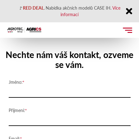
🚩
RED DEAL
.
Nabídka akčních modelů CASE IH.
Více
informací
Close
Kontaktujte nás
Nechte nám váš kontakt, ozveme
se vám.
Jméno:
Příjmení:
Email: