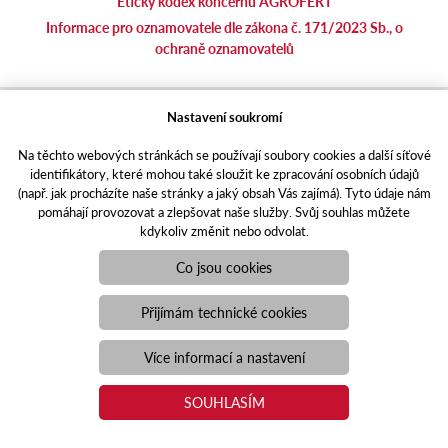
Etický kodex koncernu AGROFERT
Informace pro oznamovatele dle zákona č. 171/2023 Sb., o
ochraně oznamovatelů
agrotec.cz
Nastavení soukromí
agrics.sk
Na těchto webových stránkách se používají soubory cookies a další síťové
portal.caseklub.cz
identifikátory, které mohou také sloužit ke zpracování osobních údajů
shop.agrics
.cz
(např. jak procházíte naše stránky a jaký obsah Vás zajímá). Tyto údaje nám
traktorbazar.cz
pomáhají provozovat a zlepšovat naše služby. Svůj souhlas můžete
kdykoliv změnit nebo odvolat.
eshop.agrics.cz/cs
a-finance.cz
Co jsou cookies
Responzivní web
Puxdesign | agrics.cz © 2021
Přijímám technické cookies
Toto jsou internetové stránky společnosti AGRI CS a. s., se sídlem
v Hustopečích, Hybešova 14, PSČ 69301, IČO 26243334,
Více informací a nastavení
zapsané v OR vedeném Krajským soudem v Brně, oddíl B, vložka
3582. Společnost AGRI CS a.s. je členem koncernu AGROFERT
SOUHLASÍM
řízeného společností AGROFERT, a.s., IČO 26185610, se sídlem
na adrese Pyšelská 2327/2, Chodov, 149 00 Praha 4.