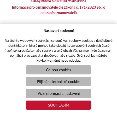
Etický kodex koncernu AGROFERT
Informace pro oznamovatele dle zákona č. 171/2023 Sb., o
ochraně oznamovatelů
agrotec.cz
Nastavení soukromí
agrics.sk
Na těchto webových stránkách se používají soubory cookies a další síťové
portal.caseklub.cz
identifikátory, které mohou také sloužit ke zpracování osobních údajů
shop.agrics
.cz
(např. jak procházíte naše stránky a jaký obsah Vás zajímá). Tyto údaje nám
traktorbazar.cz
pomáhají provozovat a zlepšovat naše služby. Svůj souhlas můžete
kdykoliv změnit nebo odvolat.
eshop.agrics.cz/cs
a-finance.cz
Co jsou cookies
Responzivní web
Puxdesign | agrics.cz © 2021
Přijímám technické cookies
Toto jsou internetové stránky společnosti AGRI CS a. s., se sídlem
v Hustopečích, Hybešova 14, PSČ 69301, IČO 26243334,
Více informací a nastavení
zapsané v OR vedeném Krajským soudem v Brně, oddíl B, vložka
3582. Společnost AGRI CS a.s. je členem koncernu AGROFERT
SOUHLASÍM
řízeného společností AGROFERT, a.s., IČO 26185610, se sídlem
na adrese Pyšelská 2327/2, Chodov, 149 00 Praha 4.