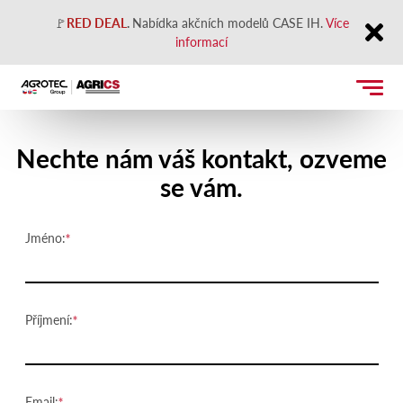
🚩
RED DEAL
.
Nabídka akčních modelů CASE IH.
Více
informací
Close
Kontaktujte nás
Nechte nám váš kontakt, ozveme
se vám.
Jméno:
Příjmení:
Email: