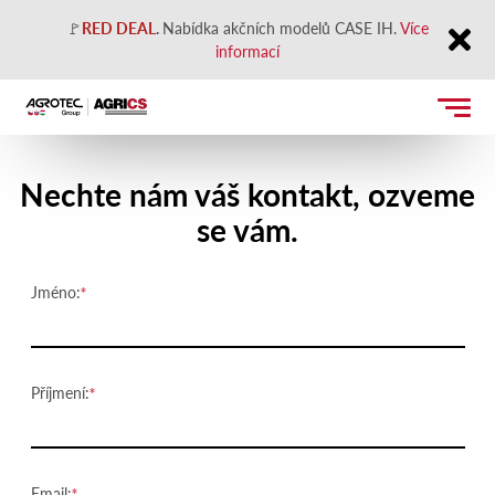
🚩
RED DEAL
.
Nabídka akčních modelů CASE IH.
Více
informací
Close
Kontaktujte nás
Nechte nám váš kontakt, ozveme
se vám.
Jméno:
Příjmení:
Email: