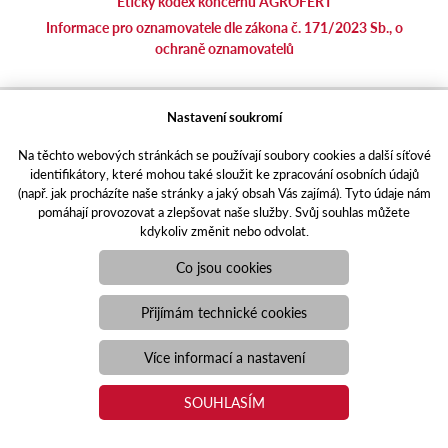
Etický kodex koncernu AGROFERT
Informace pro oznamovatele dle zákona č. 171/2023 Sb., o
ochraně oznamovatelů
agrotec.cz
Nastavení soukromí
agrics.sk
Na těchto webových stránkách se používají soubory cookies a další síťové
portal.caseklub.cz
identifikátory, které mohou také sloužit ke zpracování osobních údajů
shop.agrics
.cz
(např. jak procházíte naše stránky a jaký obsah Vás zajímá). Tyto údaje nám
traktorbazar.cz
pomáhají provozovat a zlepšovat naše služby. Svůj souhlas můžete
kdykoliv změnit nebo odvolat.
eshop.agrics.cz/cs
a-finance.cz
Co jsou cookies
Responzivní web
Puxdesign | agrics.cz © 2021
Přijímám technické cookies
Toto jsou internetové stránky společnosti AGRI CS a. s., se sídlem
v Hustopečích, Hybešova 14, PSČ 69301, IČO 26243334,
Více informací a nastavení
zapsané v OR vedeném Krajským soudem v Brně, oddíl B, vložka
3582. Společnost AGRI CS a.s. je členem koncernu AGROFERT
SOUHLASÍM
řízeného společností AGROFERT, a.s., IČO 26185610, se sídlem
na adrese Pyšelská 2327/2, Chodov, 149 00 Praha 4.