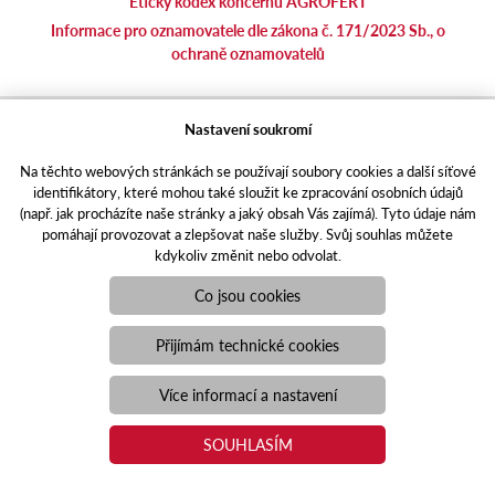
Etický kodex koncernu AGROFERT
Informace pro oznamovatele dle zákona č. 171/2023 Sb., o
ochraně oznamovatelů
agrotec.cz
Nastavení soukromí
agrics.sk
Na těchto webových stránkách se používají soubory cookies a další síťové
portal.caseklub.cz
identifikátory, které mohou také sloužit ke zpracování osobních údajů
shop.agrics
.cz
(např. jak procházíte naše stránky a jaký obsah Vás zajímá). Tyto údaje nám
traktorbazar.cz
pomáhají provozovat a zlepšovat naše služby. Svůj souhlas můžete
kdykoliv změnit nebo odvolat.
eshop.agrics.cz/cs
a-finance.cz
Co jsou cookies
Responzivní web
Puxdesign | agrics.cz © 2021
Přijímám technické cookies
Toto jsou internetové stránky společnosti AGRI CS a. s., se sídlem
v Hustopečích, Hybešova 14, PSČ 69301, IČO 26243334,
Více informací a nastavení
zapsané v OR vedeném Krajským soudem v Brně, oddíl B, vložka
3582. Společnost AGRI CS a.s. je členem koncernu AGROFERT
SOUHLASÍM
řízeného společností AGROFERT, a.s., IČO 26185610, se sídlem
na adrese Pyšelská 2327/2, Chodov, 149 00 Praha 4.