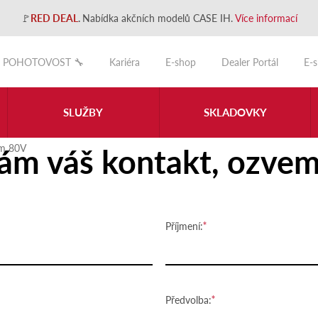
🚩
RED DEAL
.
Nabídka akčních modelů CASE IH.
Více informací
POHOTOVOST 🔧
Kariéra
E-shop
Dealer Portál
E-
SLUŽBY
SKLADOVKY
ám váš kontakt, ozvem
m 80V
Příjmení:
Předvolba: