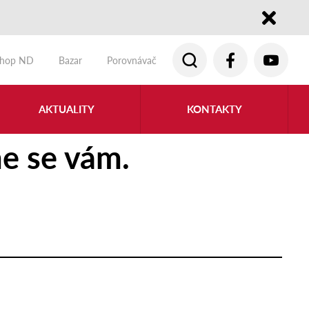
Close
shop ND
Bazar
Porovnávač
AKTUALITY
KONTAKTY
e se vám.