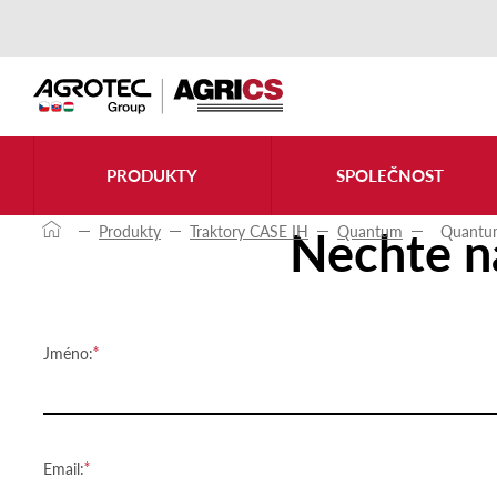
Kontaktujte nás
PRODUKTY
SPOLEČNOST
Nechte n
Produkty
Traktory CASE IH
Quantum
Quantu
Jméno:
Email: