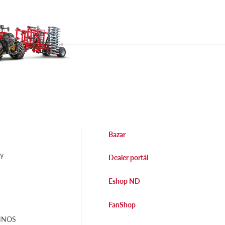
Bazar
dy
Dealer portál
Eshop ND
FanShop
EHNOS