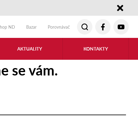
Close
shop ND
Bazar
Porovnávač
AKTUALITY
KONTAKTY
e se vám.