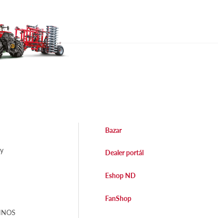
Bazar
dy
Dealer portál
Eshop ND
FanShop
EHNOS