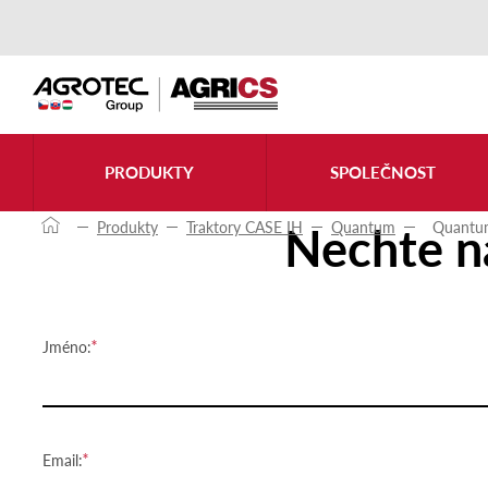
Kontaktujte nás
PRODUKTY
SPOLEČNOST
Nechte n
Produkty
Traktory CASE IH
Quantum
Quantu
Jméno:
Email: