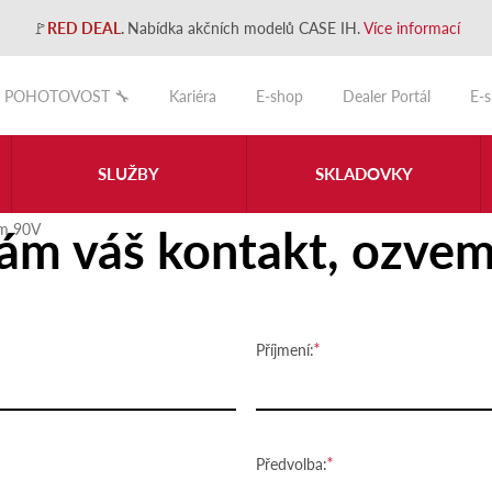
🚩
RED DEAL
.
Nabídka akčních modelů CASE IH.
Více informací
POHOTOVOST 🔧
Kariéra
E-shop
Dealer Portál
E-
SLUŽBY
SKLADOVKY
ám váš kontakt, ozvem
m 90V
Příjmení:
Předvolba: