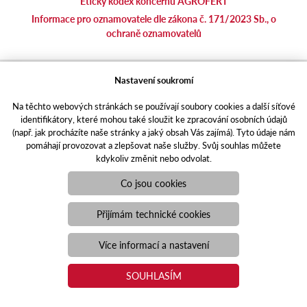
Etický kodex koncernu AGROFERT
Informace pro oznamovatele dle zákona č. 171/2023 Sb., o
ochraně oznamovatelů
agrotec.cz
Nastavení soukromí
agrics.sk
Na těchto webových stránkách se používají soubory cookies a další síťové
portal.caseklub.cz
identifikátory, které mohou také sloužit ke zpracování osobních údajů
shop.agrics
.cz
(např. jak procházíte naše stránky a jaký obsah Vás zajímá). Tyto údaje nám
traktorbazar.cz
pomáhají provozovat a zlepšovat naše služby. Svůj souhlas můžete
kdykoliv změnit nebo odvolat.
eshop.agrics.cz/cs
a-finance.cz
Co jsou cookies
Responzivní web
Puxdesign | agrics.cz © 2021
Přijímám technické cookies
Toto jsou internetové stránky společnosti AGRI CS a. s., se sídlem
v Hustopečích, Hybešova 14, PSČ 69301, IČO 26243334,
Více informací a nastavení
zapsané v OR vedeném Krajským soudem v Brně, oddíl B, vložka
3582. Společnost AGRI CS a.s. je členem koncernu AGROFERT
SOUHLASÍM
řízeného společností AGROFERT, a.s., IČO 26185610, se sídlem
na adrese Pyšelská 2327/2, Chodov, 149 00 Praha 4.