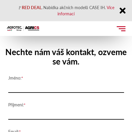
🚩
RED DEAL
.
Nabídka akčních modelů CASE IH.
Více
informací
Close
Kontaktujte nás
Nechte nám váš kontakt, ozveme
se vám.
Jméno:
Příjmení:
Email: