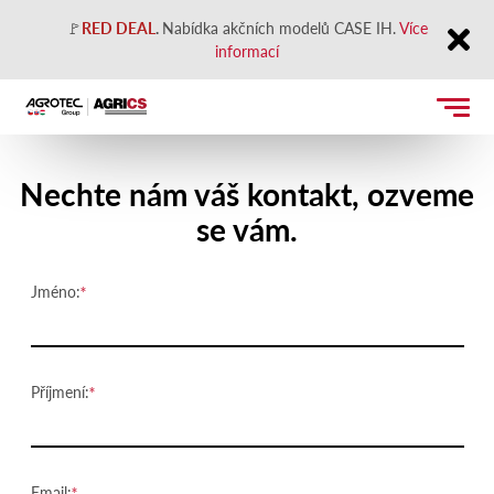
🚩
RED DEAL
.
Nabídka akčních modelů CASE IH.
Více
informací
Close
Kontaktujte nás
Nechte nám váš kontakt, ozveme
se vám.
Jméno:
Příjmení:
Email: