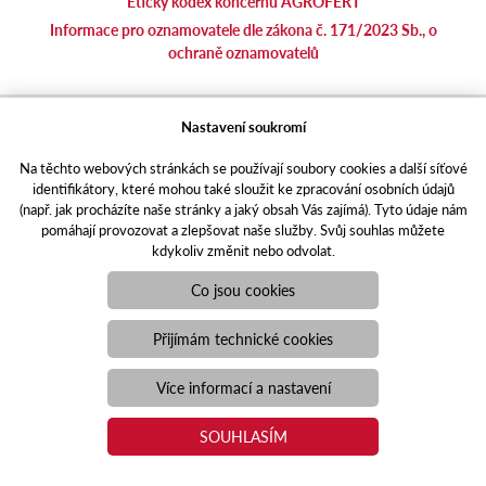
Etický kodex koncernu AGROFERT
Informace pro oznamovatele dle zákona č. 171/2023 Sb., o
ochraně oznamovatelů
agrotec.cz
Nastavení soukromí
agrics.sk
Na těchto webových stránkách se používají soubory cookies a další síťové
portal.caseklub.cz
identifikátory, které mohou také sloužit ke zpracování osobních údajů
shop.agrics
.cz
(např. jak procházíte naše stránky a jaký obsah Vás zajímá). Tyto údaje nám
traktorbazar.cz
pomáhají provozovat a zlepšovat naše služby. Svůj souhlas můžete
kdykoliv změnit nebo odvolat.
eshop.agrics.cz/cs
a-finance.cz
Co jsou cookies
Responzivní web
Puxdesign | agrics.cz © 2021
Přijímám technické cookies
Toto jsou internetové stránky společnosti AGRI CS a. s., se sídlem
v Hustopečích, Hybešova 14, PSČ 69301, IČO 26243334,
Více informací a nastavení
zapsané v OR vedeném Krajským soudem v Brně, oddíl B, vložka
3582. Společnost AGRI CS a.s. je členem koncernu AGROFERT
SOUHLASÍM
řízeného společností AGROFERT, a.s., IČO 26185610, se sídlem
na adrese Pyšelská 2327/2, Chodov, 149 00 Praha 4.