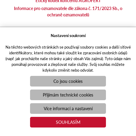
Etický kodex koncernu AGROFERT
Informace pro oznamovatele dle zákona č. 171/2023 Sb., o
ochraně oznamovatelů
agrotec.cz
Nastavení soukromí
agrics.sk
Na těchto webových stránkách se používají soubory cookies a další síťové
portal.caseklub.cz
identifikátory, které mohou také sloužit ke zpracování osobních údajů
shop.agrics
.cz
(např. jak procházíte naše stránky a jaký obsah Vás zajímá). Tyto údaje nám
traktorbazar.cz
pomáhají provozovat a zlepšovat naše služby. Svůj souhlas můžete
kdykoliv změnit nebo odvolat.
eshop.agrics.cz/cs
a-finance.cz
Co jsou cookies
Responzivní web
Puxdesign | agrics.cz © 2021
Přijímám technické cookies
Toto jsou internetové stránky společnosti AGRI CS a. s., se sídlem
v Hustopečích, Hybešova 14, PSČ 69301, IČO 26243334,
Více informací a nastavení
zapsané v OR vedeném Krajským soudem v Brně, oddíl B, vložka
3582. Společnost AGRI CS a.s. je členem koncernu AGROFERT
SOUHLASÍM
řízeného společností AGROFERT, a.s., IČO 26185610, se sídlem
na adrese Pyšelská 2327/2, Chodov, 149 00 Praha 4.