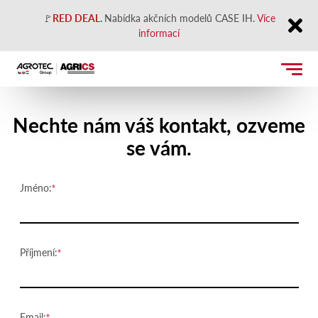
🚩
RED DEAL
.
Nabídka akčních modelů CASE IH.
Více
informací
Close
Kontaktujte nás
Nechte nám váš kontakt, ozveme
se vám.
Jméno:
Příjmení:
Email: