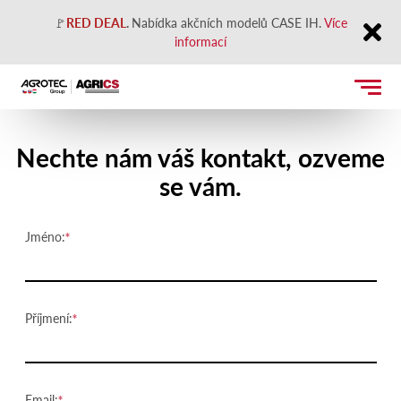
🚩
RED DEAL
.
Nabídka akčních modelů CASE IH.
Více
informací
Close
Kontaktujte nás
Nechte nám váš kontakt, ozveme
se vám.
Jméno:
Příjmení:
Email: