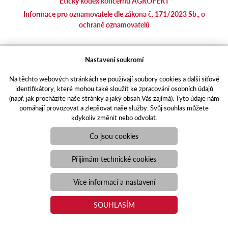
Etický kodex koncernu AGROFERT
Informace pro oznamovatele dle zákona č. 171/2023 Sb., o
ochraně oznamovatelů
agrotec.cz
Nastavení soukromí
agrics.sk
Na těchto webových stránkách se používají soubory cookies a další síťové
portal.caseklub.cz
identifikátory, které mohou také sloužit ke zpracování osobních údajů
shop.agrics
.cz
(např. jak procházíte naše stránky a jaký obsah Vás zajímá). Tyto údaje nám
traktorbazar.cz
pomáhají provozovat a zlepšovat naše služby. Svůj souhlas můžete
kdykoliv změnit nebo odvolat.
eshop.agrics.cz/cs
a-finance.cz
Co jsou cookies
Responzivní web
Puxdesign | agrics.cz © 2021
Přijímám technické cookies
Toto jsou internetové stránky společnosti AGRI CS a. s., se sídlem
v Hustopečích, Hybešova 14, PSČ 69301, IČO 26243334,
Více informací a nastavení
zapsané v OR vedeném Krajským soudem v Brně, oddíl B, vložka
3582. Společnost AGRI CS a.s. je členem koncernu AGROFERT
SOUHLASÍM
řízeného společností AGROFERT, a.s., IČO 26185610, se sídlem
na adrese Pyšelská 2327/2, Chodov, 149 00 Praha 4.