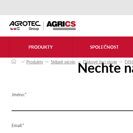
Kontaktujte nás
PRODUKTY
SPOLEČNOST
Nechte n
Produkty
Sklizeň pícnin
Diskové žací stroje
DIS
Jméno:
Email: