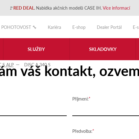
🚩
RED DEAL
.
Nabídka akčních modelů CASE IH.
Více informací
POHOTOVOST 🔧
Kariéra
E-shop
Dealer Portál
E-
SLUŽBY
SKLADOVKY
ám váš kontakt, ozvem
C S ALP
DISC A 340 S
Příjmení:
Předvolba: