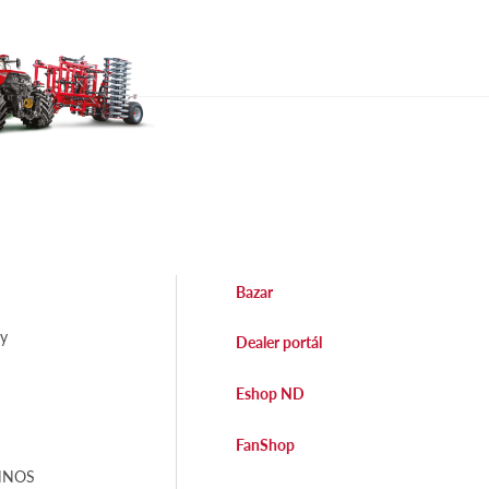
Bazar
dy
Dealer portál
Eshop ND
FanShop
EHNOS