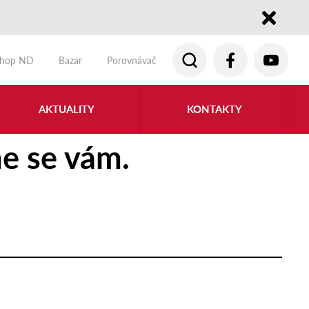
Close
shop ND
Bazar
Porovnávač
AKTUALITY
KONTAKTY
e se vám.