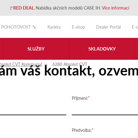
🚩
RED DEAL
.
Nabídka akčních modelů CASE IH.
Více informací
POHOTOVOST 🔧
Kariéra
E-shop
Dealer Portál
E-
SLUŽBY
SKLADOVKY
ám váš kontakt, ozvem
bsolut CVT Kommunal
6280 Absolut CVT
Příjmení:
Předvolba: