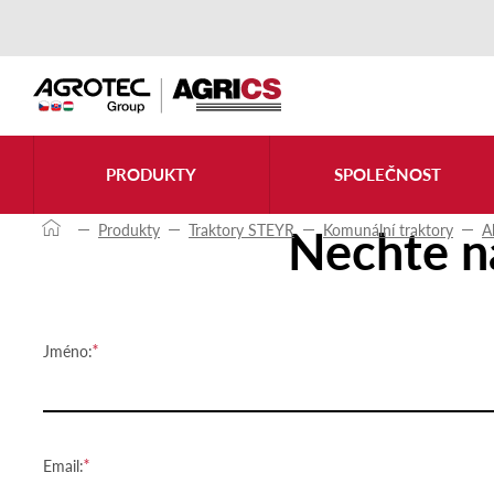
Kontaktujte nás
PRODUKTY
SPOLEČNOST
Nechte n
Produkty
Traktory STEYR
Komunální traktory
A
Jméno:
Email: