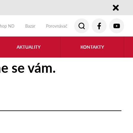
Close
shop ND
Bazar
Porovnávač
AKTUALITY
KONTAKTY
e se vám.