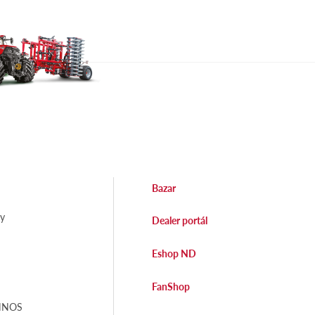
Bazar
dy
Dealer portál
Eshop ND
FanShop
EHNOS