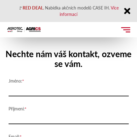
🚩
RED DEAL
.
Nabídka akčních modelů CASE IH.
Více
informací
Close
Kontaktujte nás
Nechte nám váš kontakt, ozveme
se vám.
Jméno:
Příjmení:
Email: