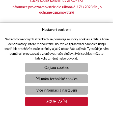
Etický kodex koncernu AGROFERT
Informace pro oznamovatele dle zákona č. 171/2023 Sb., o
ochraně oznamovatelů
agrotec.cz
Nastavení soukromí
agrics.sk
Na těchto webových stránkách se používají soubory cookies a další síťové
portal.caseklub.cz
identifikátory, které mohou také sloužit ke zpracování osobních údajů
shop.agrics
.cz
(např. jak procházíte naše stránky a jaký obsah Vás zajímá). Tyto údaje nám
traktorbazar.cz
pomáhají provozovat a zlepšovat naše služby. Svůj souhlas můžete
kdykoliv změnit nebo odvolat.
eshop.agrics.cz/cs
a-finance.cz
Co jsou cookies
Responzivní web
Puxdesign | agrics.cz © 2021
Přijímám technické cookies
Toto jsou internetové stránky společnosti AGRI CS a. s., se sídlem
v Hustopečích, Hybešova 14, PSČ 69301, IČO 26243334,
Více informací a nastavení
zapsané v OR vedeném Krajským soudem v Brně, oddíl B, vložka
3582. Společnost AGRI CS a.s. je členem koncernu AGROFERT
SOUHLASÍM
řízeného společností AGROFERT, a.s., IČO 26185610, se sídlem
na adrese Pyšelská 2327/2, Chodov, 149 00 Praha 4.