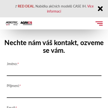
🚩
RED DEAL
.
Nabídka akčních modelů CASE IH.
Více
informací
Close
Kontaktujte nás
Nechte nám váš kontakt, ozveme
se vám.
Jméno:
Příjmení:
Email: