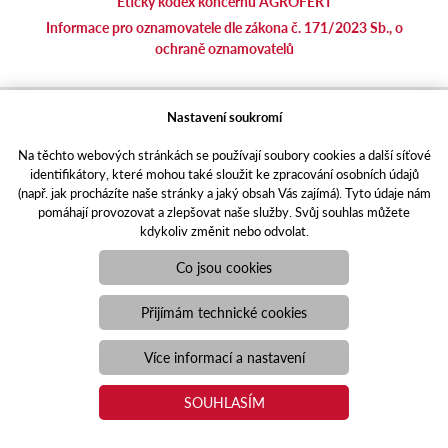
Etický kodex koncernu AGROFERT
Informace pro oznamovatele dle zákona č. 171/2023 Sb., o
ochraně oznamovatelů
agrotec.cz
Nastavení soukromí
agrics.sk
Na těchto webových stránkách se používají soubory cookies a další síťové
portal.caseklub.cz
identifikátory, které mohou také sloužit ke zpracování osobních údajů
shop.agrics
.cz
(např. jak procházíte naše stránky a jaký obsah Vás zajímá). Tyto údaje nám
traktorbazar.cz
pomáhají provozovat a zlepšovat naše služby. Svůj souhlas můžete
kdykoliv změnit nebo odvolat.
eshop.agrics.cz/cs
a-finance.cz
Co jsou cookies
Responzivní web
Puxdesign | agrics.cz © 2021
Přijímám technické cookies
Toto jsou internetové stránky společnosti AGRI CS a. s., se sídlem
v Hustopečích, Hybešova 14, PSČ 69301, IČO 26243334,
Více informací a nastavení
zapsané v OR vedeném Krajským soudem v Brně, oddíl B, vložka
3582. Společnost AGRI CS a.s. je členem koncernu AGROFERT
SOUHLASÍM
řízeného společností AGROFERT, a.s., IČO 26185610, se sídlem
na adrese Pyšelská 2327/2, Chodov, 149 00 Praha 4.