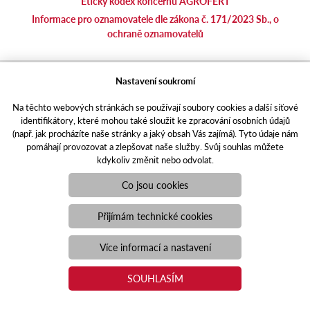
Etický kodex koncernu AGROFERT
Informace pro oznamovatele dle zákona č. 171/2023 Sb., o
ochraně oznamovatelů
agrotec.cz
Nastavení soukromí
agrics.sk
Na těchto webových stránkách se používají soubory cookies a další síťové
portal.caseklub.cz
identifikátory, které mohou také sloužit ke zpracování osobních údajů
shop.agrics
.cz
(např. jak procházíte naše stránky a jaký obsah Vás zajímá). Tyto údaje nám
traktorbazar.cz
pomáhají provozovat a zlepšovat naše služby. Svůj souhlas můžete
kdykoliv změnit nebo odvolat.
eshop.agrics.cz/cs
a-finance.cz
Co jsou cookies
Responzivní web
Puxdesign | agrics.cz © 2021
Přijímám technické cookies
Toto jsou internetové stránky společnosti AGRI CS a. s., se sídlem
v Hustopečích, Hybešova 14, PSČ 69301, IČO 26243334,
Více informací a nastavení
zapsané v OR vedeném Krajským soudem v Brně, oddíl B, vložka
3582. Společnost AGRI CS a.s. je členem koncernu AGROFERT
SOUHLASÍM
řízeného společností AGROFERT, a.s., IČO 26185610, se sídlem
na adrese Pyšelská 2327/2, Chodov, 149 00 Praha 4.