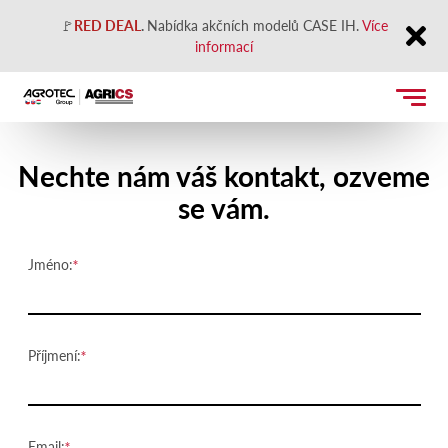
🚩
RED DEAL
.
Nabídka akčních modelů CASE IH.
Více
informací
Close
Kontaktujte nás
Nechte nám váš kontakt, ozveme
se vám.
Jméno:
Příjmení:
Email: