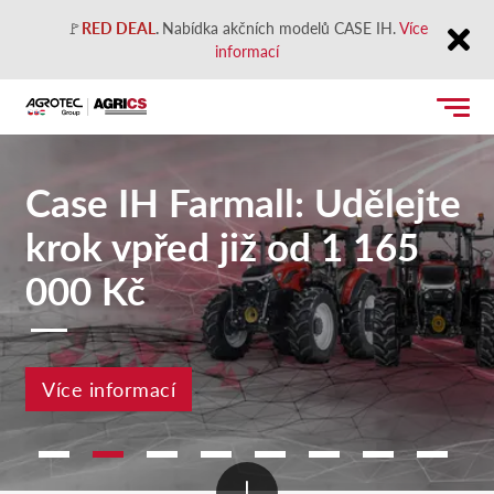
🚩
RED DEAL
.
Nabídka akčních modelů CASE IH.
Více
informací
Close
Case IH Farmall: Udělejte
krok vpřed již od 1 165
000 Kč
Více informací