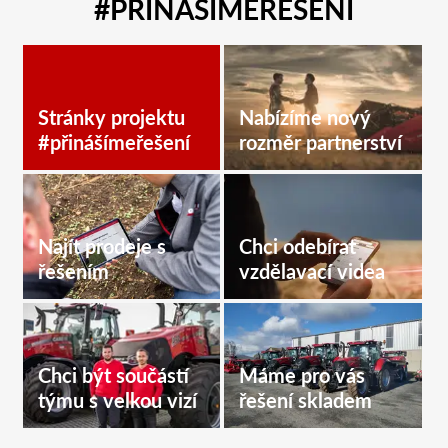
#PŘINÁŠÍMEŘEŠENÍ
Stránky projektu
Nabízíme nový
#přinášímeřešení
rozměr partnerství
Najít prodeje s
Chci odebírat
řešením
vzdělavací videa
Chci být součástí
Máme pro vás
týmu s velkou vizí
řešení skladem