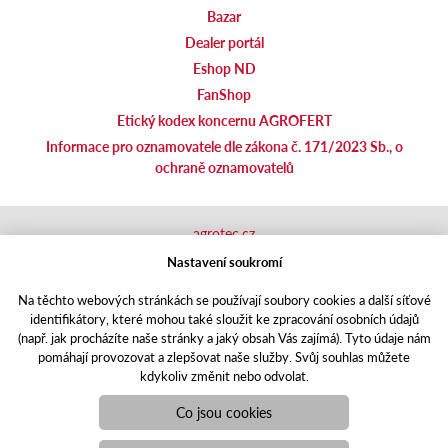
Bazar
Dealer portál
Eshop ND
FanShop
Etický kodex koncernu AGROFERT
Informace pro oznamovatele dle zákona č. 171/2023 Sb., o
ochraně oznamovatelů
agrotec.cz
agrics.sk
Nastavení soukromí
portal.caseklub.cz
Na těchto webových stránkách se používají soubory cookies a další síťové
shop.agrics
.cz
identifikátory, které mohou také sloužit ke zpracování osobních údajů
traktorbazar.cz
(např. jak procházíte naše stránky a jaký obsah Vás zajímá). Tyto údaje nám
eshop.agrics.cz/cs
pomáhají provozovat a zlepšovat naše služby. Svůj souhlas můžete
a-finance.cz
kdykoliv změnit nebo odvolat.
Responzivní web
Puxdesign | agrics.cz © 2021
Co jsou cookies
Toto jsou internetové stránky společnosti AGRI CS a. s., se sídlem