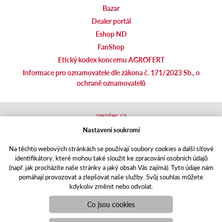
Bazar
Dealer portál
Eshop ND
FanShop
Etický kodex koncernu AGROFERT
Informace pro oznamovatele dle zákona č. 171/2023 Sb., o
ochraně oznamovatelů
agrotec.cz
agrics.sk
Nastavení soukromí
portal.caseklub.cz
Na těchto webových stránkách se používají soubory cookies a další síťové
shop.agrics
.cz
identifikátory, které mohou také sloužit ke zpracování osobních údajů
traktorbazar.cz
(např. jak procházíte naše stránky a jaký obsah Vás zajímá). Tyto údaje nám
eshop.agrics.cz/cs
pomáhají provozovat a zlepšovat naše služby. Svůj souhlas můžete
a-finance.cz
kdykoliv změnit nebo odvolat.
Responzivní web
Puxdesign | agrics.cz © 2021
Co jsou cookies
Toto jsou internetové stránky společnosti AGRI CS a. s., se sídlem