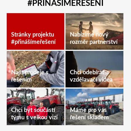
#PŘINÁŠÍMEŘEŠENÍ
Stránky projektu
Nabízíme nový
#přinášímeřešení
rozměr partnerství
Najít prodeje s
Chci odebírat
řešením
vzdělavací videa
Chci být součástí
Máme pro vás
týmu s velkou vizí
řešení skladem