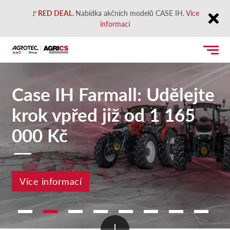
🚩
RED DEAL
.
Nabídka akčních modelů CASE IH.
Více
informací
Close
Case IH Farmall: Udělejte
krok vpřed již od 1 165
000 Kč
Více informací