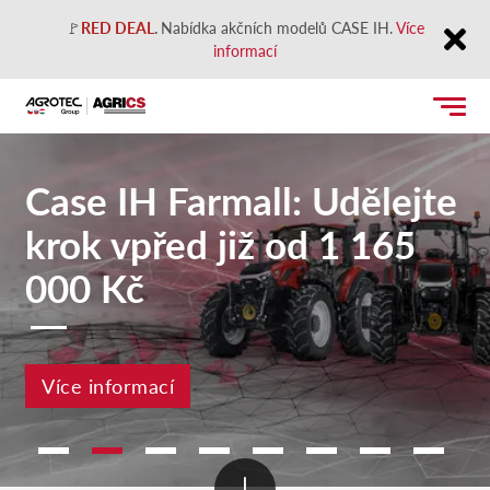
🚩
RED DEAL
.
Nabídka akčních modelů CASE IH.
Více
informací
Close
Case IH Farmall: Udělejte
krok vpřed již od 1 165
000 Kč
Více informací