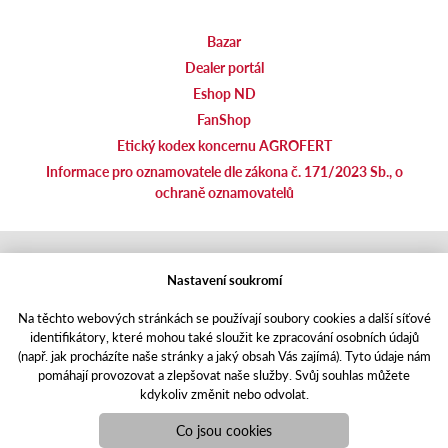
Bazar
Dealer portál
Eshop ND
FanShop
Etický kodex koncernu AGROFERT
Informace pro oznamovatele dle zákona č. 171/2023 Sb., o
ochraně oznamovatelů
agrotec.cz
Nastavení soukromí
agrics.sk
portal.caseklub.cz
Na těchto webových stránkách se používají soubory cookies a další síťové
shop.agrics
.cz
identifikátory, které mohou také sloužit ke zpracování osobních údajů
traktorbazar.cz
(např. jak procházíte naše stránky a jaký obsah Vás zajímá). Tyto údaje nám
pomáhají provozovat a zlepšovat naše služby. Svůj souhlas můžete
eshop.agrics.cz/cs
kdykoliv změnit nebo odvolat.
a-finance.cz
Responzivní web
Puxdesign | agrics.cz © 2021
Co jsou cookies