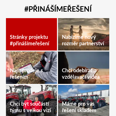
#PŘINÁŠÍMEŘEŠENÍ
Stránky projektu
Nabízíme nový
#přinášímeřešení
rozměr partnerství
Najít prodeje s
Chci odebírat
řešením
vzdělavací videa
Chci být součástí
Máme pro vás
týmu s velkou vizí
řešení skladem