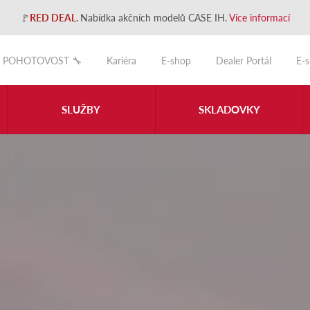
🚩
RED DEAL
.
Nabídka akčních modelů CASE IH.
Více informací
POHOTOVOST 🔧
Kariéra
E-shop
Dealer Portál
E-
SLUŽBY
SKLADOVKY