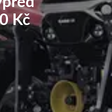
vpřed
00 Kč