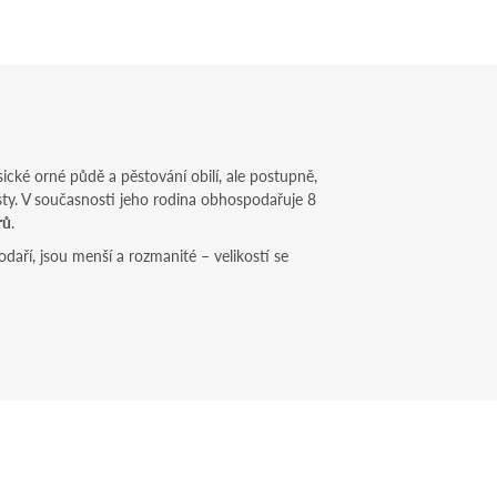
sické orné půdě a pěstování obilí, ale postupně,
sty. V současnosti jeho rodina obhospodařuje 8
rů
.
aří, jsou menší a rozmanité – velikostí se