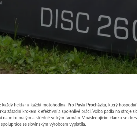
 každý hektar a každá motohodina. Pro
Pavla Procházku
, který hospoda
rku zásadní krokem k efektivní a spolehlivé práci. Volba padla na stroje s
mi na míru malým a středně velkým farmám. V následujícím článku se dozví
i spolupráce se slovinským výrobcem vyplatila.