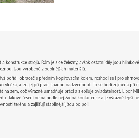
t a konstrukce strojů. Rám je sice železný, avšak ostatní díly jsou hliníkov
e reznou, jsou vyrobené z odolnějších materiálů.
dyž pořídil obraceč s předním kopírovacím kolem, rozhodl se i pro shrno
o vlečka, a lze jej při práci snadno nadzvednout. To se hodí zejména při
ět na zem, což výrazně usnadňuje práci a zlepšuje ovladatelnost. Libor Mik
u. Takové řešení nemá podle něj žádná konkurence a je výrazně lepší než 
osti terénu a zajišťují stabilnější jízdu po poli.