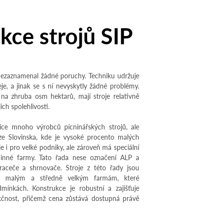
kce strojů SIP
ezaznamenal žádné poruchy. Techniku udržuje
e, a jinak se s ní nevyskytly žádné problémy.
na zhruba osm hektarů, mají stroje relativně
ich spolehlivosti.
sice mnoho výrobců pícninářských strojů, ale
ze Slovinska, kde je vysoké procento malých
je i pro velké podniky, ale zároveň má speciální
inné farmy. Tato řada nese označení ALP a
braceče a shrnovače. Stroje z této řady jsou
ly malým a středně velkým farmám, které
dmínkách. Konstrukce je robustní a zajišťuje
nkčnost, přičemž cena zůstává dostupná právě