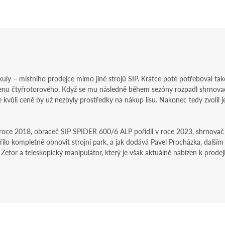
ikuly – místního prodejce mimo jiné strojů SIP. Krátce poté potřeboval ta
 cenu čtyřrotorového. Když se mu následně během sezóny rozpadl shrnovač
e kvůli ceně by už nezbyly prostředky na nákup lisu. Nakonec tedy zvoli
 roce 2018, obraceč SIP SPIDER 600/6 ALP pořídil v roce 2023, shrnova
ařilo kompletně obnovit strojní park, a jak dodává Pavel Procházka, dalš
etor a teleskopický manipulátor, který je však aktuálně nabízen k prodeji