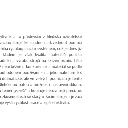
itivně, a to především z hlediska uživatelské
t žacího stroje lze snadno nadzvednout pomocí
íhá rychloupínacím systémem, což je dnes již
m kladem je však kvalita materiálů použita
radně na výrobu strojů na sklizeň pícnin. Lišta
ž není běžné u konkurence, a materiál se podle
 dlouhodobém používání – na jeho malé farmě s
í dramatické, ale ve velkých podnicích je tento
 odlehčenou patou a možností nastavení sklonu,
nu téměř
„vznáší“
a kopíruje nerovnosti precizně.
o zkušenostech se starým žacím strojem je žací
e vyšší rychlost práce a lepší efektivitu.