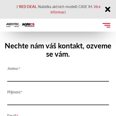
🚩
RED DEAL
.
Nabídka akčních modelů CASE IH.
Více
informací
Close
Kontaktujte nás
Nechte nám váš kontakt, ozveme
se vám.
Jméno:
Příjmení:
Email: