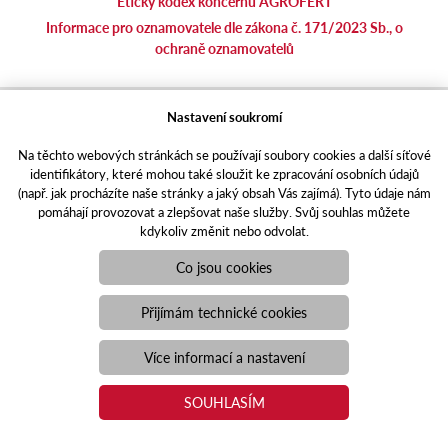
Etický kodex koncernu AGROFERT
Informace pro oznamovatele dle zákona č. 171/2023 Sb., o
ochraně oznamovatelů
agrotec.cz
Nastavení soukromí
agrics.sk
Na těchto webových stránkách se používají soubory cookies a další síťové
portal.caseklub.cz
identifikátory, které mohou také sloužit ke zpracování osobních údajů
shop.agrics
.cz
(např. jak procházíte naše stránky a jaký obsah Vás zajímá). Tyto údaje nám
traktorbazar.cz
pomáhají provozovat a zlepšovat naše služby. Svůj souhlas můžete
kdykoliv změnit nebo odvolat.
eshop.agrics.cz/cs
a-finance.cz
Co jsou cookies
Responzivní web
Puxdesign | agrics.cz © 2021
Přijímám technické cookies
Toto jsou internetové stránky společnosti AGRI CS a. s., se sídlem
v Hustopečích, Hybešova 14, PSČ 69301, IČO 26243334,
Více informací a nastavení
zapsané v OR vedeném Krajským soudem v Brně, oddíl B, vložka
3582. Společnost AGRI CS a.s. je členem koncernu AGROFERT
SOUHLASÍM
řízeného společností AGROFERT, a.s., IČO 26185610, se sídlem
na adrese Pyšelská 2327/2, Chodov, 149 00 Praha 4.