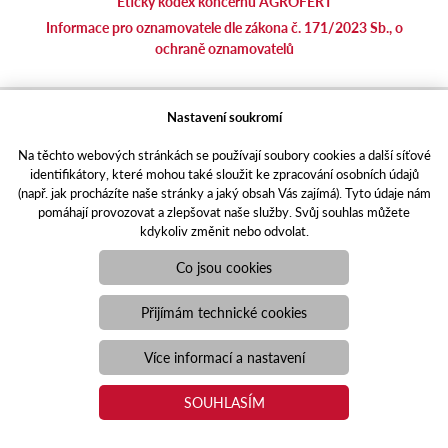
Etický kodex koncernu AGROFERT
Informace pro oznamovatele dle zákona č. 171/2023 Sb., o
ochraně oznamovatelů
agrotec.cz
Nastavení soukromí
agrics.sk
Na těchto webových stránkách se používají soubory cookies a další síťové
portal.caseklub.cz
identifikátory, které mohou také sloužit ke zpracování osobních údajů
shop.agrics
.cz
(např. jak procházíte naše stránky a jaký obsah Vás zajímá). Tyto údaje nám
traktorbazar.cz
pomáhají provozovat a zlepšovat naše služby. Svůj souhlas můžete
kdykoliv změnit nebo odvolat.
eshop.agrics.cz/cs
a-finance.cz
Co jsou cookies
Responzivní web
Puxdesign | agrics.cz © 2021
Přijímám technické cookies
Toto jsou internetové stránky společnosti AGRI CS a. s., se sídlem
v Hustopečích, Hybešova 14, PSČ 69301, IČO 26243334,
Více informací a nastavení
zapsané v OR vedeném Krajským soudem v Brně, oddíl B, vložka
3582. Společnost AGRI CS a.s. je členem koncernu AGROFERT
SOUHLASÍM
řízeného společností AGROFERT, a.s., IČO 26185610, se sídlem
na adrese Pyšelská 2327/2, Chodov, 149 00 Praha 4.