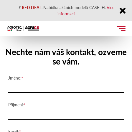
🚩
RED DEAL
.
Nabídka akčních modelů CASE IH.
Více
informací
Close
Kontaktujte nás
Nechte nám váš kontakt, ozveme
se vám.
Jméno:
Příjmení:
Email: