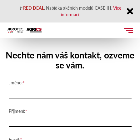
🚩
RED DEAL
.
Nabídka akčních modelů CASE IH.
Více
informací
Close
Kontaktujte nás
Nechte nám váš kontakt, ozveme
se vám.
Jméno:
Příjmení:
Email: