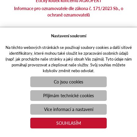
Etický kodex koncernu AGROFERT
Informace pro oznamovatele dle zákona č. 171/2023 Sb., o
ochraně oznamovatelů
agrotec.cz
Nastavení soukromí
agrics.sk
Na těchto webových stránkách se používají soubory cookies a další síťové
portal.caseklub.cz
identifikátory, které mohou také sloužit ke zpracování osobních údajů
shop.agrics
.cz
(např. jak procházíte naše stránky a jaký obsah Vás zajímá). Tyto údaje nám
traktorbazar.cz
pomáhají provozovat a zlepšovat naše služby. Svůj souhlas můžete
kdykoliv změnit nebo odvolat.
eshop.agrics.cz/cs
a-finance.cz
Co jsou cookies
Responzivní web
Puxdesign | agrics.cz © 2021
Přijímám technické cookies
Toto jsou internetové stránky společnosti AGRI CS a. s., se sídlem
v Hustopečích, Hybešova 14, PSČ 69301, IČO 26243334,
Více informací a nastavení
zapsané v OR vedeném Krajským soudem v Brně, oddíl B, vložka
3582. Společnost AGRI CS a.s. je členem koncernu AGROFERT
SOUHLASÍM
řízeného společností AGROFERT, a.s., IČO 26185610, se sídlem
na adrese Pyšelská 2327/2, Chodov, 149 00 Praha 4.