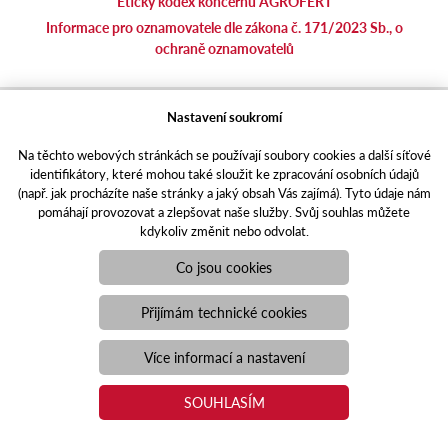
Etický kodex koncernu AGROFERT
Informace pro oznamovatele dle zákona č. 171/2023 Sb., o
ochraně oznamovatelů
agrotec.cz
Nastavení soukromí
agrics.sk
Na těchto webových stránkách se používají soubory cookies a další síťové
portal.caseklub.cz
identifikátory, které mohou také sloužit ke zpracování osobních údajů
shop.agrics
.cz
(např. jak procházíte naše stránky a jaký obsah Vás zajímá). Tyto údaje nám
traktorbazar.cz
pomáhají provozovat a zlepšovat naše služby. Svůj souhlas můžete
kdykoliv změnit nebo odvolat.
eshop.agrics.cz/cs
a-finance.cz
Co jsou cookies
Responzivní web
Puxdesign | agrics.cz © 2021
Přijímám technické cookies
Toto jsou internetové stránky společnosti AGRI CS a. s., se sídlem
v Hustopečích, Hybešova 14, PSČ 69301, IČO 26243334,
Více informací a nastavení
zapsané v OR vedeném Krajským soudem v Brně, oddíl B, vložka
3582. Společnost AGRI CS a.s. je členem koncernu AGROFERT
SOUHLASÍM
řízeného společností AGROFERT, a.s., IČO 26185610, se sídlem
na adrese Pyšelská 2327/2, Chodov, 149 00 Praha 4.