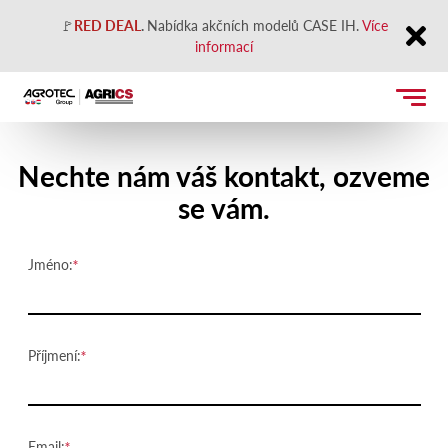
🚩
RED DEAL
.
Nabídka akčních modelů CASE IH.
Více
informací
Close
Kontaktujte nás
Nechte nám váš kontakt, ozveme
se vám.
Jméno:
Příjmení:
Email: