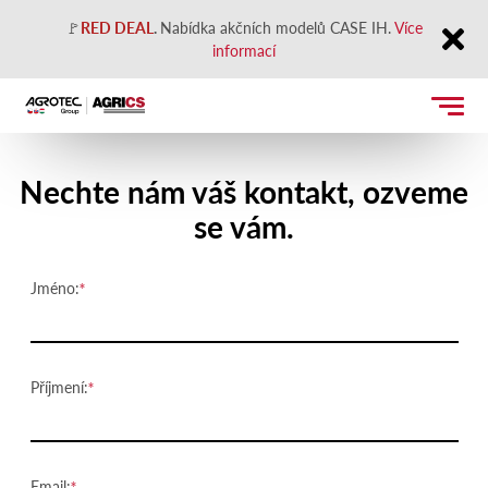
🚩
RED DEAL
.
Nabídka akčních modelů CASE IH.
Více
informací
Close
Kontaktujte nás
Nechte nám váš kontakt, ozveme
se vám.
Jméno:
Příjmení:
Email: