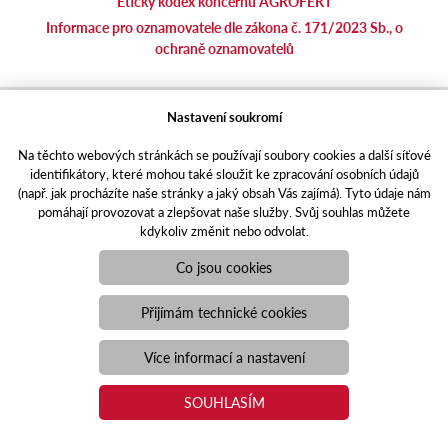
Etický kodex koncernu AGROFERT
Informace pro oznamovatele dle zákona č. 171/2023 Sb., o
ochraně oznamovatelů
agrotec.cz
Nastavení soukromí
agrics.sk
Na těchto webových stránkách se používají soubory cookies a další síťové
portal.caseklub.cz
identifikátory, které mohou také sloužit ke zpracování osobních údajů
shop.agrics
.cz
(např. jak procházíte naše stránky a jaký obsah Vás zajímá). Tyto údaje nám
traktorbazar.cz
pomáhají provozovat a zlepšovat naše služby. Svůj souhlas můžete
kdykoliv změnit nebo odvolat.
eshop.agrics.cz/cs
a-finance.cz
Co jsou cookies
Responzivní web
Puxdesign | agrics.cz © 2021
Přijímám technické cookies
Toto jsou internetové stránky společnosti AGRI CS a. s., se sídlem
v Hustopečích, Hybešova 14, PSČ 69301, IČO 26243334,
Více informací a nastavení
zapsané v OR vedeném Krajským soudem v Brně, oddíl B, vložka
3582. Společnost AGRI CS a.s. je členem koncernu AGROFERT
SOUHLASÍM
řízeného společností AGROFERT, a.s., IČO 26185610, se sídlem
na adrese Pyšelská 2327/2, Chodov, 149 00 Praha 4.