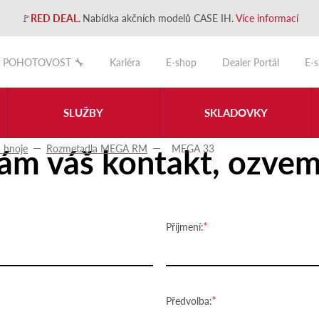
🚩
RED DEAL
.
Nabídka akčních modelů CASE IH.
Více informací
POHOTOVOST 🔧
Kariéra
E-shop
Dealer Portál
E-
SLUŽBY
SKLADOVKY
ám váš kontakt, ozvem
 hnoje
Rozmetadla MEGA RM
MEGA 33
Příjmení:
Předvolba: