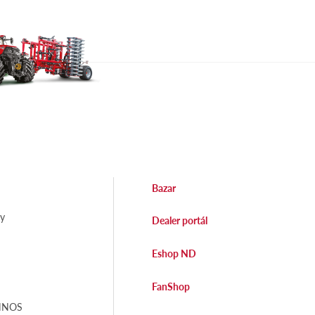
Bazar
dy
Dealer portál
Eshop ND
FanShop
EHNOS