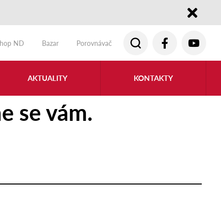
Close
shop ND
Bazar
Porovnávač
AKTUALITY
KONTAKTY
e se vám.