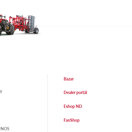
Bazar
dy
Dealer portál
Eshop ND
FanShop
EHNOS