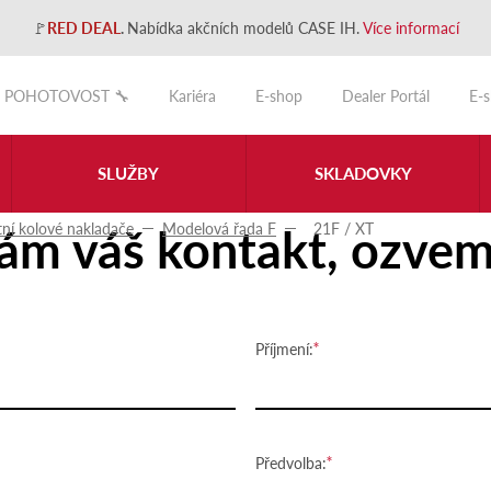
🚩
RED DEAL
.
Nabídka akčních modelů CASE IH.
Více informací
POHOTOVOST 🔧
Kariéra
E-shop
Dealer Portál
E-
SLUŽBY
SKLADOVKY
ám váš kontakt, ozvem
ní kolové nakladače
Modelová řada F
21F / XT
Příjmení:
Předvolba: