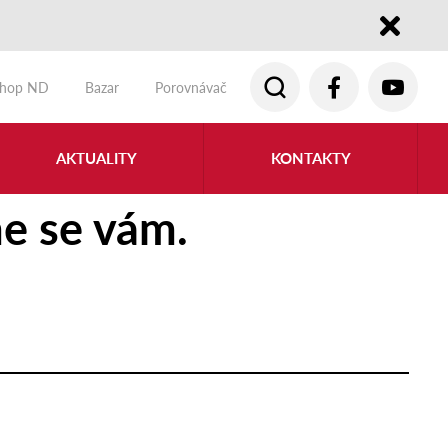
Close
shop ND
Bazar
Porovnávač
AKTUALITY
KONTAKTY
e se vám.