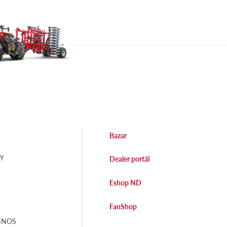
Bazar
dy
Dealer portál
Eshop ND
FanShop
EHNOS