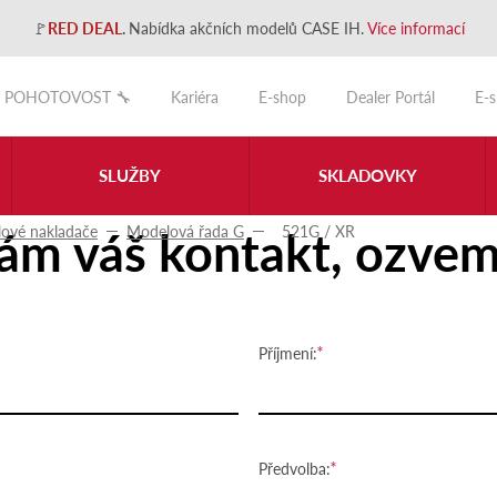
🚩
RED DEAL
.
Nabídka akčních modelů CASE IH.
Více informací
POHOTOVOST 🔧
Kariéra
E-shop
Dealer Portál
E-
SLUŽBY
SKLADOVKY
ám váš kontakt, ozvem
lové nakladače
Modelová řada G
521G / XR
Příjmení:
Předvolba: