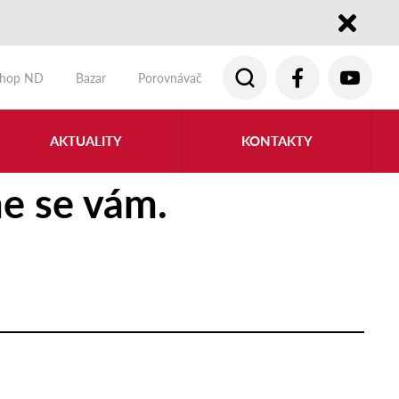
Close
shop ND
Bazar
Porovnávač
AKTUALITY
KONTAKTY
e se vám.