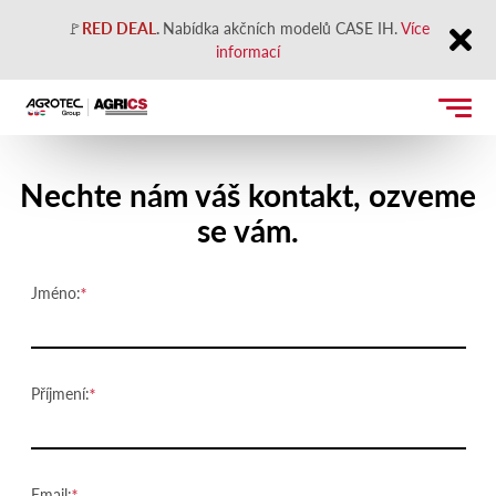
🚩
RED DEAL
.
Nabídka akčních modelů CASE IH.
Více
informací
Close
Kontaktujte nás
Nechte nám váš kontakt, ozveme
se vám.
Jméno:
Příjmení:
Email: