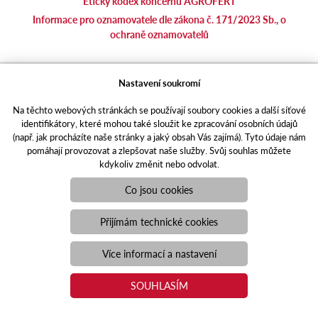
Etický kodex koncernu AGROFERT
Informace pro oznamovatele dle zákona č. 171/2023 Sb., o
ochraně oznamovatelů
agrotec.cz
Nastavení soukromí
agrics.sk
Na těchto webových stránkách se používají soubory cookies a další síťové
portal.caseklub.cz
identifikátory, které mohou také sloužit ke zpracování osobních údajů
shop.agrics
.cz
(např. jak procházíte naše stránky a jaký obsah Vás zajímá). Tyto údaje nám
traktorbazar.cz
pomáhají provozovat a zlepšovat naše služby. Svůj souhlas můžete
kdykoliv změnit nebo odvolat.
eshop.agrics.cz/cs
a-finance.cz
Co jsou cookies
Responzivní web
Puxdesign | agrics.cz © 2021
Přijímám technické cookies
Toto jsou internetové stránky společnosti AGRI CS a. s., se sídlem
v Hustopečích, Hybešova 14, PSČ 69301, IČO 26243334,
Více informací a nastavení
zapsané v OR vedeném Krajským soudem v Brně, oddíl B, vložka
3582. Společnost AGRI CS a.s. je členem koncernu AGROFERT
SOUHLASÍM
řízeného společností AGROFERT, a.s., IČO 26185610, se sídlem
na adrese Pyšelská 2327/2, Chodov, 149 00 Praha 4.