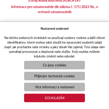
Etický kodex koncernu AGROFERT
Informace pro oznamovatele dle zákona č. 171/2023 Sb., o
ochraně oznamovatelů
agrotec.cz
Nastavení soukromí
agrics.sk
Na těchto webových stránkách se používají soubory cookies a další síťové
portal.caseklub.cz
identifikátory, které mohou také sloužit ke zpracování osobních údajů
shop.agrics
.cz
(např. jak procházíte naše stránky a jaký obsah Vás zajímá). Tyto údaje nám
traktorbazar.cz
pomáhají provozovat a zlepšovat naše služby. Svůj souhlas můžete
kdykoliv změnit nebo odvolat.
eshop.agrics.cz/cs
a-finance.cz
Co jsou cookies
Responzivní web
Puxdesign | agrics.cz © 2021
Přijímám technické cookies
Toto jsou internetové stránky společnosti AGRI CS a. s., se sídlem
v Hustopečích, Hybešova 14, PSČ 69301, IČO 26243334,
Více informací a nastavení
zapsané v OR vedeném Krajským soudem v Brně, oddíl B, vložka
3582. Společnost AGRI CS a.s. je členem koncernu AGROFERT
SOUHLASÍM
řízeného společností AGROFERT, a.s., IČO 26185610, se sídlem
na adrese Pyšelská 2327/2, Chodov, 149 00 Praha 4.