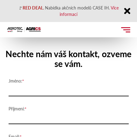
🚩
RED DEAL
.
Nabídka akčních modelů CASE IH.
Více
informací
Close
Kontaktujte nás
Nechte nám váš kontakt, ozveme
se vám.
Jméno:
Příjmení:
Email: