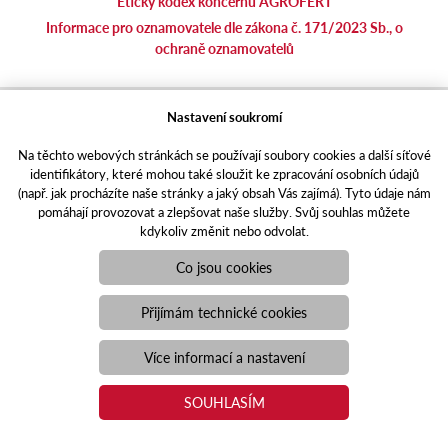
Etický kodex koncernu AGROFERT
Informace pro oznamovatele dle zákona č. 171/2023 Sb., o
ochraně oznamovatelů
agrotec.cz
Nastavení soukromí
agrics.sk
Na těchto webových stránkách se používají soubory cookies a další síťové
portal.caseklub.cz
identifikátory, které mohou také sloužit ke zpracování osobních údajů
shop.agrics
.cz
(např. jak procházíte naše stránky a jaký obsah Vás zajímá). Tyto údaje nám
traktorbazar.cz
pomáhají provozovat a zlepšovat naše služby. Svůj souhlas můžete
kdykoliv změnit nebo odvolat.
eshop.agrics.cz/cs
a-finance.cz
Co jsou cookies
Responzivní web
Puxdesign | agrics.cz © 2021
Přijímám technické cookies
Toto jsou internetové stránky společnosti AGRI CS a. s., se sídlem
v Hustopečích, Hybešova 14, PSČ 69301, IČO 26243334,
Více informací a nastavení
zapsané v OR vedeném Krajským soudem v Brně, oddíl B, vložka
3582. Společnost AGRI CS a.s. je členem koncernu AGROFERT
SOUHLASÍM
řízeného společností AGROFERT, a.s., IČO 26185610, se sídlem
na adrese Pyšelská 2327/2, Chodov, 149 00 Praha 4.