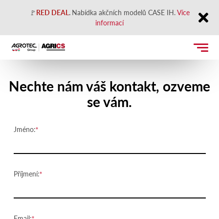
🚩
RED DEAL
.
Nabídka akčních modelů CASE IH.
Více
informací
Close
Kontaktujte nás
Nechte nám váš kontakt, ozveme
se vám.
Jméno:
Příjmení:
Email: