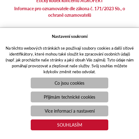
Etický kodex koncernu AGROFERT
Informace pro oznamovatele dle zákona č. 171/2023 Sb., o
ochraně oznamovatelů
agrotec.cz
Nastavení soukromí
agrics.sk
Na těchto webových stránkách se používají soubory cookies a další síťové
portal.caseklub.cz
identifikátory, které mohou také sloužit ke zpracování osobních údajů
shop.agrics
.cz
(např. jak procházíte naše stránky a jaký obsah Vás zajímá). Tyto údaje nám
traktorbazar.cz
pomáhají provozovat a zlepšovat naše služby. Svůj souhlas můžete
kdykoliv změnit nebo odvolat.
eshop.agrics.cz/cs
a-finance.cz
Co jsou cookies
Responzivní web
Puxdesign | agrics.cz © 2021
Přijímám technické cookies
Toto jsou internetové stránky společnosti AGRI CS a. s., se sídlem
v Hustopečích, Hybešova 14, PSČ 69301, IČO 26243334,
Více informací a nastavení
zapsané v OR vedeném Krajským soudem v Brně, oddíl B, vložka
3582. Společnost AGRI CS a.s. je členem koncernu AGROFERT
SOUHLASÍM
řízeného společností AGROFERT, a.s., IČO 26185610, se sídlem
na adrese Pyšelská 2327/2, Chodov, 149 00 Praha 4.