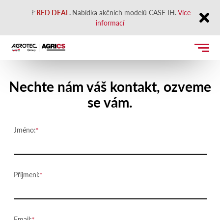
🚩
RED DEAL
.
Nabídka akčních modelů CASE IH.
Více
informací
Close
Kontaktujte nás
Nechte nám váš kontakt, ozveme
se vám.
Jméno:
Příjmení:
Email: