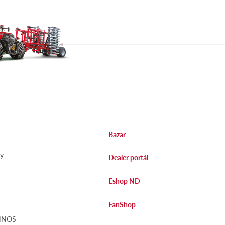
Bazar
dy
Dealer portál
Eshop ND
FanShop
EHNOS