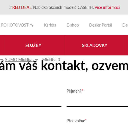
🚩
RED DEAL
.
Nabídka akčních modelů CASE IH.
Více informací
POHOTOVOST 🔧
Kariéra
E-shop
Dealer Portál
E-
SLUŽBY
SKLADOVKY
ám váš kontakt, ozvem
SUMO Mixidisc
Mixidisc 3
Příjmení:
Předvolba: