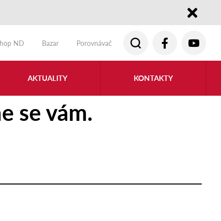
Close
shop ND
Bazar
Porovnávač
AKTUALITY
KONTAKTY
e se vám.