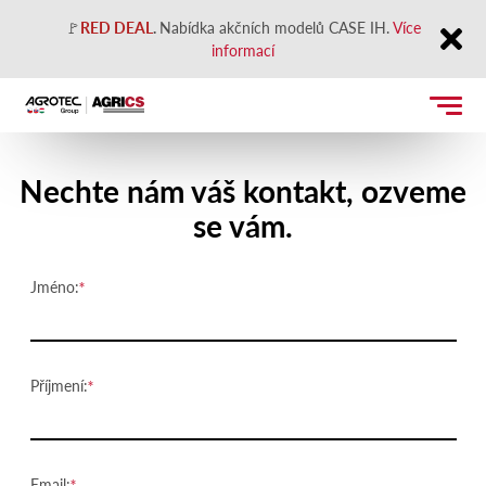
🚩
RED DEAL
.
Nabídka akčních modelů CASE IH.
Více
informací
Close
Kontaktujte nás
Nechte nám váš kontakt, ozveme
se vám.
Jméno:
Příjmení:
Email: