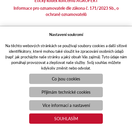
Etický kodex koncernu AGROFERT
Informace pro oznamovatele dle zákona č. 171/2023 Sb., o
ochraně oznamovatelů
agrotec.cz
Nastavení soukromí
agrics.sk
Na těchto webových stránkách se používají soubory cookies a další síťové
portal.caseklub.cz
identifikátory, které mohou také sloužit ke zpracování osobních údajů
shop.agrics
.cz
(např. jak procházíte naše stránky a jaký obsah Vás zajímá). Tyto údaje nám
traktorbazar.cz
pomáhají provozovat a zlepšovat naše služby. Svůj souhlas můžete
kdykoliv změnit nebo odvolat.
eshop.agrics.cz/cs
a-finance.cz
Co jsou cookies
Responzivní web
Puxdesign | agrics.cz © 2021
Přijímám technické cookies
Toto jsou internetové stránky společnosti AGRI CS a. s., se sídlem
v Hustopečích, Hybešova 14, PSČ 69301, IČO 26243334,
Více informací a nastavení
zapsané v OR vedeném Krajským soudem v Brně, oddíl B, vložka
3582. Společnost AGRI CS a.s. je členem koncernu AGROFERT
SOUHLASÍM
řízeného společností AGROFERT, a.s., IČO 26185610, se sídlem
na adrese Pyšelská 2327/2, Chodov, 149 00 Praha 4.