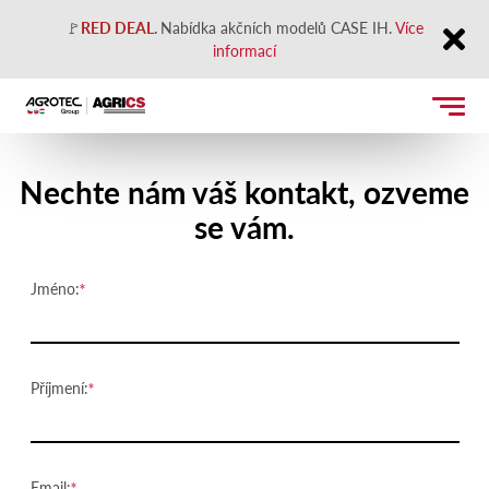
🚩
RED DEAL
.
Nabídka akčních modelů CASE IH.
Více
informací
Close
Kontaktujte nás
Nechte nám váš kontakt, ozveme
se vám.
Jméno:
Příjmení:
Email: