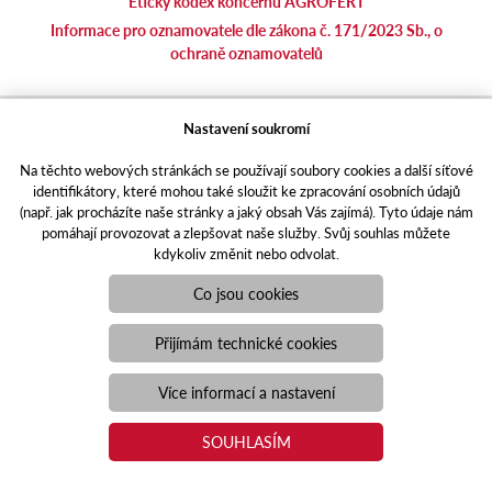
Etický kodex koncernu AGROFERT
Informace pro oznamovatele dle zákona č. 171/2023 Sb., o
ochraně oznamovatelů
agrotec.cz
Nastavení soukromí
agrics.sk
Na těchto webových stránkách se používají soubory cookies a další síťové
portal.caseklub.cz
identifikátory, které mohou také sloužit ke zpracování osobních údajů
shop.agrics
.cz
(např. jak procházíte naše stránky a jaký obsah Vás zajímá). Tyto údaje nám
traktorbazar.cz
pomáhají provozovat a zlepšovat naše služby. Svůj souhlas můžete
kdykoliv změnit nebo odvolat.
eshop.agrics.cz/cs
a-finance.cz
Co jsou cookies
Responzivní web
Puxdesign | agrics.cz © 2021
Přijímám technické cookies
Toto jsou internetové stránky společnosti AGRI CS a. s., se sídlem
v Hustopečích, Hybešova 14, PSČ 69301, IČO 26243334,
Více informací a nastavení
zapsané v OR vedeném Krajským soudem v Brně, oddíl B, vložka
3582. Společnost AGRI CS a.s. je členem koncernu AGROFERT
SOUHLASÍM
řízeného společností AGROFERT, a.s., IČO 26185610, se sídlem
na adrese Pyšelská 2327/2, Chodov, 149 00 Praha 4.