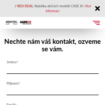
🚩
RED DEAL
.
Nabídka akčních modelů CASE IH.
Více
informací
Close
Kontaktujte nás
Nechte nám váš kontakt, ozveme
se vám.
Jméno:
Příjmení:
Email: