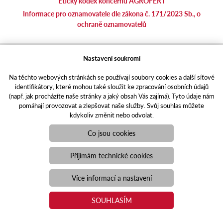
Etický kodex koncernu AGROFERT
Informace pro oznamovatele dle zákona č. 171/2023 Sb., o
ochraně oznamovatelů
agrotec.cz
Nastavení soukromí
agrics.sk
Na těchto webových stránkách se používají soubory cookies a další síťové
portal.caseklub.cz
identifikátory, které mohou také sloužit ke zpracování osobních údajů
shop.agrics
.cz
(např. jak procházíte naše stránky a jaký obsah Vás zajímá). Tyto údaje nám
traktorbazar.cz
pomáhají provozovat a zlepšovat naše služby. Svůj souhlas můžete
kdykoliv změnit nebo odvolat.
eshop.agrics.cz/cs
a-finance.cz
Co jsou cookies
Responzivní web
Puxdesign | agrics.cz © 2021
Přijímám technické cookies
Toto jsou internetové stránky společnosti AGRI CS a. s., se sídlem
v Hustopečích, Hybešova 14, PSČ 69301, IČO 26243334,
Více informací a nastavení
zapsané v OR vedeném Krajským soudem v Brně, oddíl B, vložka
3582. Společnost AGRI CS a.s. je členem koncernu AGROFERT
SOUHLASÍM
řízeného společností AGROFERT, a.s., IČO 26185610, se sídlem
na adrese Pyšelská 2327/2, Chodov, 149 00 Praha 4.