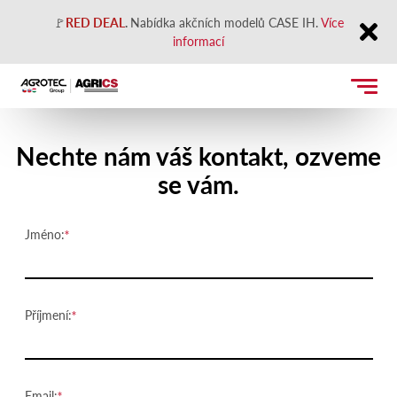
🚩
RED DEAL
.
Nabídka akčních modelů CASE IH.
Více
informací
Close
Kontaktujte nás
Nechte nám váš kontakt, ozveme
se vám.
Jméno:
Příjmení:
Email: