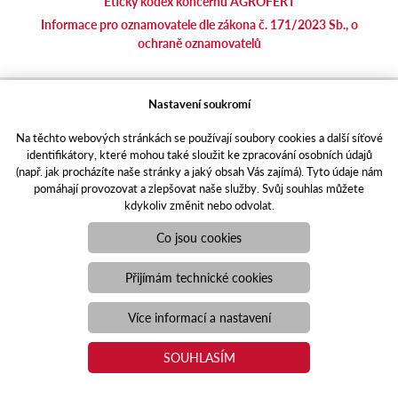
Etický kodex koncernu AGROFERT
Informace pro oznamovatele dle zákona č. 171/2023 Sb., o
ochraně oznamovatelů
agrotec.cz
Nastavení soukromí
agrics.sk
Na těchto webových stránkách se používají soubory cookies a další síťové
portal.caseklub.cz
identifikátory, které mohou také sloužit ke zpracování osobních údajů
shop.agrics
.cz
(např. jak procházíte naše stránky a jaký obsah Vás zajímá). Tyto údaje nám
traktorbazar.cz
pomáhají provozovat a zlepšovat naše služby. Svůj souhlas můžete
kdykoliv změnit nebo odvolat.
eshop.agrics.cz/cs
a-finance.cz
Co jsou cookies
Responzivní web
Puxdesign | agrics.cz © 2021
Přijímám technické cookies
Toto jsou internetové stránky společnosti AGRI CS a. s., se sídlem
v Hustopečích, Hybešova 14, PSČ 69301, IČO 26243334,
Více informací a nastavení
zapsané v OR vedeném Krajským soudem v Brně, oddíl B, vložka
3582. Společnost AGRI CS a.s. je členem koncernu AGROFERT
SOUHLASÍM
řízeného společností AGROFERT, a.s., IČO 26185610, se sídlem
na adrese Pyšelská 2327/2, Chodov, 149 00 Praha 4.