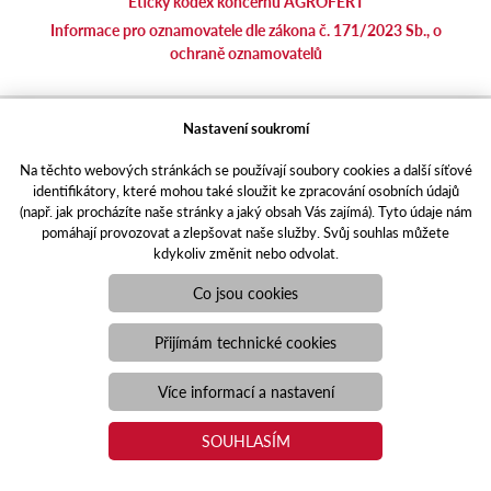
Etický kodex koncernu AGROFERT
Informace pro oznamovatele dle zákona č. 171/2023 Sb., o
ochraně oznamovatelů
agrotec.cz
Nastavení soukromí
agrics.sk
Na těchto webových stránkách se používají soubory cookies a další síťové
portal.caseklub.cz
identifikátory, které mohou také sloužit ke zpracování osobních údajů
shop.agrics
.cz
(např. jak procházíte naše stránky a jaký obsah Vás zajímá). Tyto údaje nám
traktorbazar.cz
pomáhají provozovat a zlepšovat naše služby. Svůj souhlas můžete
kdykoliv změnit nebo odvolat.
eshop.agrics.cz/cs
a-finance.cz
Co jsou cookies
Responzivní web
Puxdesign | agrics.cz © 2021
Přijímám technické cookies
Toto jsou internetové stránky společnosti AGRI CS a. s., se sídlem
v Hustopečích, Hybešova 14, PSČ 69301, IČO 26243334,
Více informací a nastavení
zapsané v OR vedeném Krajským soudem v Brně, oddíl B, vložka
3582. Společnost AGRI CS a.s. je členem koncernu AGROFERT
SOUHLASÍM
řízeného společností AGROFERT, a.s., IČO 26185610, se sídlem
na adrese Pyšelská 2327/2, Chodov, 149 00 Praha 4.