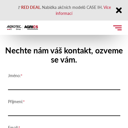
🚩
RED DEAL
.
Nabídka akčních modelů CASE IH.
Více
informací
Close
Kontaktujte nás
Nechte nám váš kontakt, ozveme
se vám.
Jméno:
Příjmení:
Email: