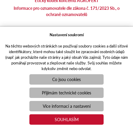
Etický kodex koncernu AGROFERT
Informace pro oznamovatele dle zákona č. 171/2023 Sb., o
ochraně oznamovatelů
agrotec.cz
Nastavení soukromí
agrics.sk
Na těchto webových stránkách se používají soubory cookies a další síťové
portal.caseklub.cz
identifikátory, které mohou také sloužit ke zpracování osobních údajů
shop.agrics
.cz
(např. jak procházíte naše stránky a jaký obsah Vás zajímá). Tyto údaje nám
traktorbazar.cz
pomáhají provozovat a zlepšovat naše služby. Svůj souhlas můžete
kdykoliv změnit nebo odvolat.
eshop.agrics.cz/cs
a-finance.cz
Co jsou cookies
Responzivní web
Puxdesign | agrics.cz © 2021
Přijímám technické cookies
Toto jsou internetové stránky společnosti AGRI CS a. s., se sídlem
v Hustopečích, Hybešova 14, PSČ 69301, IČO 26243334,
Více informací a nastavení
zapsané v OR vedeném Krajským soudem v Brně, oddíl B, vložka
3582. Společnost AGRI CS a.s. je členem koncernu AGROFERT
SOUHLASÍM
řízeného společností AGROFERT, a.s., IČO 26185610, se sídlem
na adrese Pyšelská 2327/2, Chodov, 149 00 Praha 4.