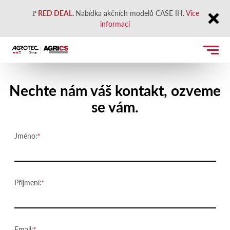
🚩
RED DEAL
.
Nabídka akčních modelů CASE IH.
Více
informací
Close
Kontaktujte nás
Nechte nám váš kontakt, ozveme
se vám.
Jméno:
Příjmení:
Email: