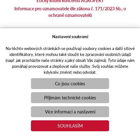
Etický kodex koncernu AGROFERT
Informace pro oznamovatele dle zákona č. 171/2023 Sb., o
ochraně oznamovatelů
agrotec.cz
Nastavení soukromí
agrics.sk
Na těchto webových stránkách se používají soubory cookies a další síťové
portal.caseklub.cz
identifikátory, které mohou také sloužit ke zpracování osobních údajů
shop.agrics
.cz
(např. jak procházíte naše stránky a jaký obsah Vás zajímá). Tyto údaje nám
traktorbazar.cz
pomáhají provozovat a zlepšovat naše služby. Svůj souhlas můžete
kdykoliv změnit nebo odvolat.
eshop.agrics.cz/cs
a-finance.cz
Co jsou cookies
Responzivní web
Puxdesign | agrics.cz © 2021
Přijímám technické cookies
Toto jsou internetové stránky společnosti AGRI CS a. s., se sídlem
v Hustopečích, Hybešova 14, PSČ 69301, IČO 26243334,
Více informací a nastavení
zapsané v OR vedeném Krajským soudem v Brně, oddíl B, vložka
3582. Společnost AGRI CS a.s. je členem koncernu AGROFERT
SOUHLASÍM
řízeného společností AGROFERT, a.s., IČO 26185610, se sídlem
na adrese Pyšelská 2327/2, Chodov, 149 00 Praha 4.