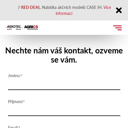
🚩
RED DEAL
.
Nabídka akčních modelů CASE IH.
Více
informací
Close
Kontaktujte nás
Nechte nám váš kontakt, ozveme
se vám.
Jméno:
Příjmení:
Email: