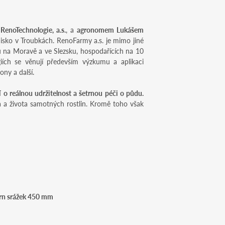
 RenoTechnologie, a.s.
, a
agronomem Lukášem
isko v Troubkách. RenoFarmy a.s. je mimo jiné
ů na Moravě a ve Slezsku, hospodařících na 10
iích se věnují především výzkumu a aplikaci
ny a další.
jí o reálnou udržitelnost a šetrnou péči o půdu.
a a života samotných rostlin. Kromě toho však
hrn srážek 450 mm