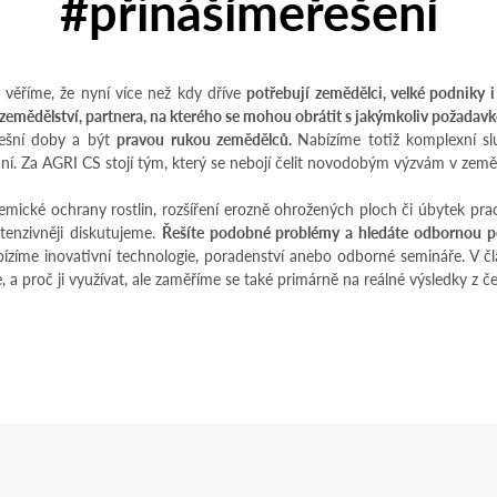
#přinášímeřešení
 věříme, že nyní více než kdy dříve
potřebují zemědělci, velké podniky i
ti zemědělství, partnera, na kterého se mohou obrátit s jakýmkoliv požada
dnešní doby a být
pravou rukou zemědělců.
Nabízíme totiž komplexní slu
ní. Za AGRI CS stojí tým, který se nebojí čelit novodobým výzvám v zeměd
cké ochrany rostlin, rozšíření erozně ohrožených ploch či úbytek praco
ntenzivněji diskutujeme.
Řešíte podobné problémy a hledáte odbornou p
abízíme inovativní technologie, poradenství anebo odborné semináře. V
je, a proč ji využívat, ale zaměříme se také primárně na reálné výsledky z č