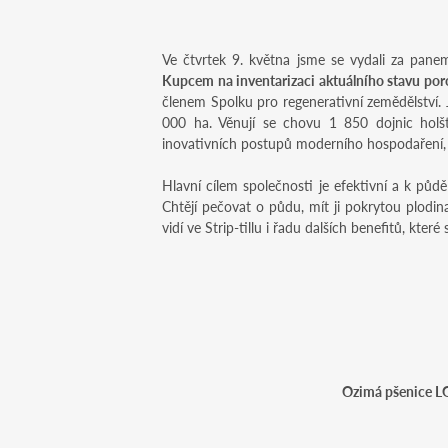
Ve čtvrtek 9. května jsme se vydali za pane
Kupcem na inventarizaci aktuálního stavu poros
členem Spolku pro regenerativní zemědělství.
000 ha. Věnují se chovu 1 850 dojnic holšt
inovativních postupů moderního hospodaření, sb
Hlavní cílem společnosti je efektivní a k půd
Chtějí pečovat o půdu, mít ji pokrytou plodi
vidí ve Strip-tillu i řadu dalších benefitů, kter
Ozimá pšenice LG