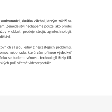
 soukromníci, zkrátka všichni, kterým záleží na
vkem.
Zemědělství nechápeme pouze jako prodej
žby v oblasti prodeje strojů, agrotechnologií,
ělství.
vních sil jsou jedny z nejčastějších problémů,
omoc nebo radu, která vám přinese výsledky?
 článku se budeme věnovat
technologii Strip-till.
eských polí, včetně videoreportáže.