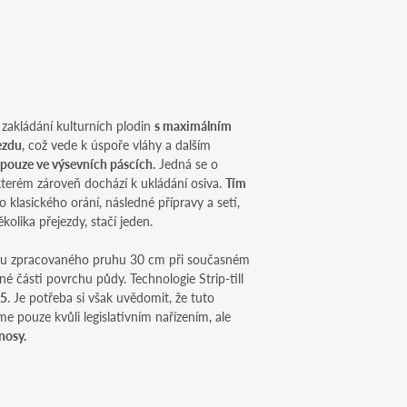
je zakládání kulturních plodin
s maximálním
ezdu
, což vede k úspoře vláhy a dalším
pouze ve výsevních páscích.
Jedná se o
 kterém zároveň dochází k ukládání osiva.
Tím
 klasického orání, následné přípravy a setí,
olika přejezdy, stačí jeden.
ířku zpracovaného pruhu 30 cm při současném
 části povrchu půdy. Technologie Strip-till
 5
. Je potřeba si však uvědomit, že tuto
 pouze kvůli legislativním nařízením, ale
nosy.