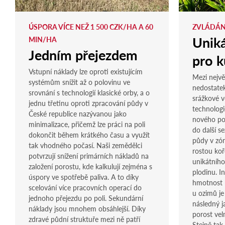
ÚSPORA VÍCE NEŽ 1 500 CZK/HA A 60
ZVLÁDÁN
Uniká
MIN/HA
Jedním přejezdem
pro k
Vstupní náklady lze oproti existujícím
Mezi největ
systémům snížit až o polovinu ve
nedostate
srovnání s technologií klasické orby, a o
srážkové v
jednu třetinu oproti zpracování půdy v
technologie
České republice nazývanou jako
nového por
minimalizace, přičemž lze práci na poli
do další s
dokončit během krátkého času a využít
půdy v zón
tak vhodného počasí. Naši zemědělci
rostou koř
potvrzují snížení primárních nákladů na
unikátního
založení porostu, kde kalkulují zejména s
plodinu. I
úspory ve spotřebě paliva. A to díky
hmotnost 
scelování více pracovních operací do
u ozimů je
jednoho přejezdu po poli. Sekundární
následný ja
náklady jsou mnohem obsáhlejší. Díky
porost vel
zdravé půdní struktuře mezi ně patří
Stejně tak