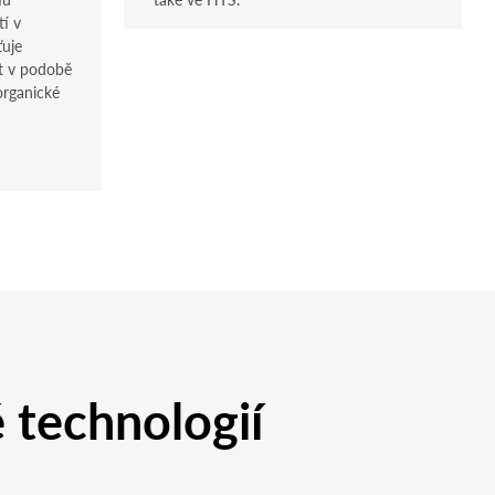
tí v
ťuje
t v podobě
organické
é technologií