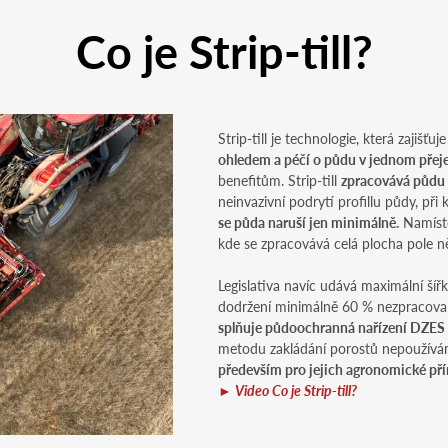
Co je Strip-till?
Strip-till je technologie, která zajišťu
ohledem a péčí o půdu v jednom přej
benefitům. Strip-till
zpracovává půdu 
neinvazivní podrytí profillu půdy, při
se půda naruší jen minimálně.
Namísto
kde se zpracovává celá plocha pole něk
Legislativa navíc udává maximální š
dodržení minimálně 60 % nezpracované
splňuje půdoochranná nařízení DZES
metodu zakládání porostů nepoužíváme
především pro jejich agronomické pří
►
Video Co je Strip-till?