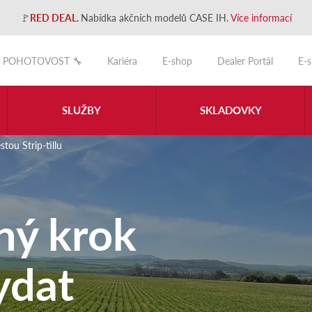
🚩
RED DEAL
.
Nabídka akčních modelů CASE IH.
Více informací
POHOTOVOST 🔧
Kariéra
E-shop
Dealer Portál
E-
SLUŽBY
SKLADOVKY
tou Strip-tillu
ný krok
ydat