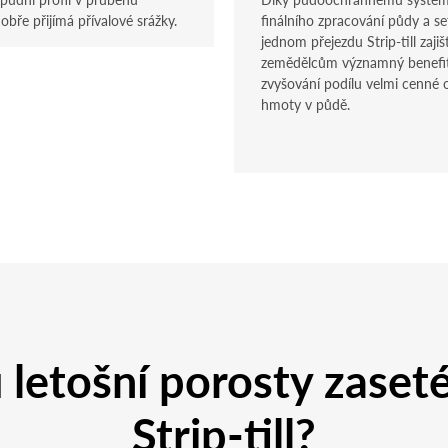
obře přijímá přívalové srážky.
finálního zpracování půdy a se
jednom přejezdu Strip-till zajiš
zemědělcům významný benefi
zvyšování podílu velmi cenné 
hmoty v půdě.
 letošní porosty zaset
Strip-till?