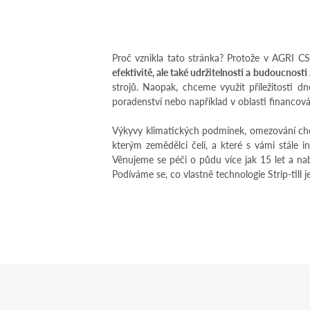
Proč vznikla tato stránka? Protože v AGRI CS
efektivitě, ale také udržitelnosti a budoucnos
strojů. Naopak, chceme využít příležitosti 
poradenství nebo například v oblasti financová
Výkyvy klimatických podmínek, omezování chemi
kterým zemědělci čelí, a které s vámi stále i
Věnujeme se péči o půdu více jak 15 let a n
Podíváme se, co vlastně technologie Strip-till 