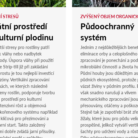
Í STRESŮ
ZVÝŠENÝ OBJEM ORGANIC
tní prostředí
Půdoochranný
ulturní plodinu
systém
ší stresy pro rostliny patří
Jedním z nejdůležitějších benef
k vláhy nebo nadbytek
eliminace orby a celoplošného
ody. Úspora vláhy při použití
zpracování je ponechání a po
 Strip-till již při zakládání
mikrobiální činnosti a života 
ostu je tou nejlepší investicí
Půdní houby jsou důležitým a
ezóny. Vertikální zpracování
půdních ekosystémů, protože
ách, ve kterých následně
vázat živiny v půdním profilu.
eny rostlin, podporuje tvorbu
však snadno narušují a vlivem
 prostředí pro kulturní
mechanického zpracování jso
ntenzivní růst a objemová
přesouvány, otáčeny a poškoz
kořenového systému například
Stejně tak je zapotřebí brát zře
 klíčová pro přezimování a
žížaly, které jsou pro půdu veli
rní start. Takto založený
prospěšné, jelikož vytváří verti
mi dobře zvládá jarní přísušky.
šachty pro udržení vody a růs
 půdní profil v průběhu
Díky půdoochrannému systé