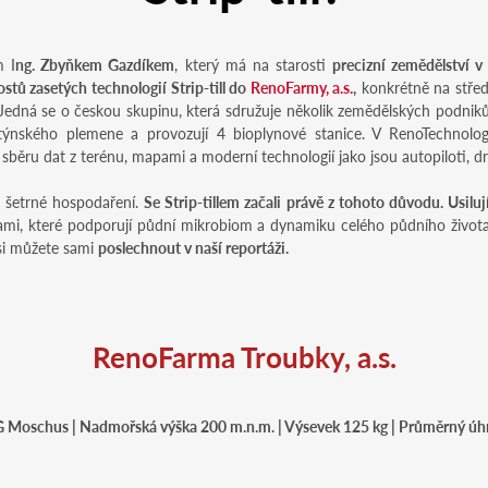
m I
ng. Zbyňkem Gazdíkem
, který má na starosti
precizní zemědělství v
tů zasetých technologií Strip-till do
RenoFarmy, a.s.
,
konkrétně na střed
 Jedná se o českou skupinu, která sdružuje několik zemědělských podnik
ýnského plemene a provozují 4 bioplynové stanice. V RenoTechnolog
ěru dat z terénu, mapami a moderní technologií jako jsou autopiloti, dro
ě šetrné hospodaření.
Se Strip-tillem začali právě z tohoto důvodu. Usilu
nami, které podporují půdní mikrobiom a dynamiku celého půdního život
é si můžete sami
poslechnout v naší reportáži.
RenoFarma Troubky, a.s.
 Moschus | Nadmořská výška 200 m.n.m. | Výsevek 125 kg | Průměrný ú