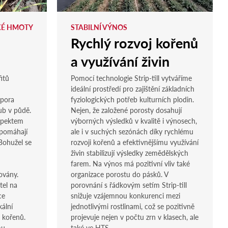
KÉ HMOTY
STABILNÍ VÝNOS
Rychlý rozvoj kořenů
a využívání živin
itů
Pomocí technologie Strip-till vytváříme
ideální prostředí pro zajištění základních
dpora
fyziologických potřeb kulturních plodin.
hub v půdě.
Nejen, že založené porosty dosahují
spektem
výborných výsledků v kvalitě i výnosech,
 pomáhají
ale i v suchých sezónách díky rychlému
 Bohužel se
rozvoji kořenů a efektivnějšímu využívání
živin stabilizují výsledky zemědělských
u
farem. Na výnos má pozitivní vliv také
ovány.
organizace porostu do pásků. V
tel na
porovnání s řádkovým setím Strip-till
ce
snižuje vzájemnou konkurenci mezi
kální
jednotlivými rostlinami, což se pozitivně
t kořenů.
projevuje nejen v počtu zrn v klasech, ale
mu
také ve HTS.